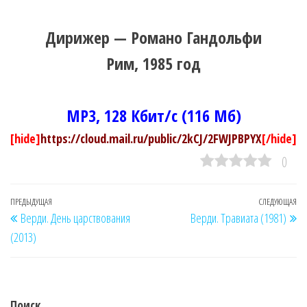
Дирижер — Романо Гандольфи
Рим, 1985 год
MP3, 128 Кбит/с (116 Мб)
[hide]
https://cloud.mail.ru/public/2kCJ/2FWJPBPYX
[/hide]
0
Навигация
Предыдущая
ПРЕДЫДУЩАЯ
СЛЕДУЮЩАЯ
Сл
Верди. День царствования
Верди. Травиата (1981)
по
запись
за
(2013)
записям
Поиск