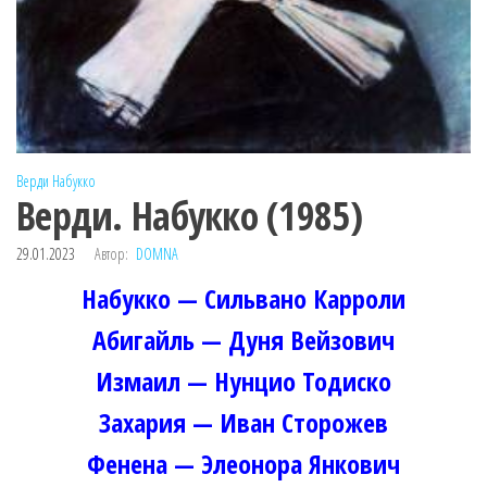
Верди
Набукко
Верди. Набукко (1985)
29.01.2023
Автор:
DOMNA
Набукко — Сильвано Карроли
Абигайль — Дуня Вейзович
Измаил — Нунцио Тодиско
Захария — Иван Сторожев
Фенена — Элеонора Янкович