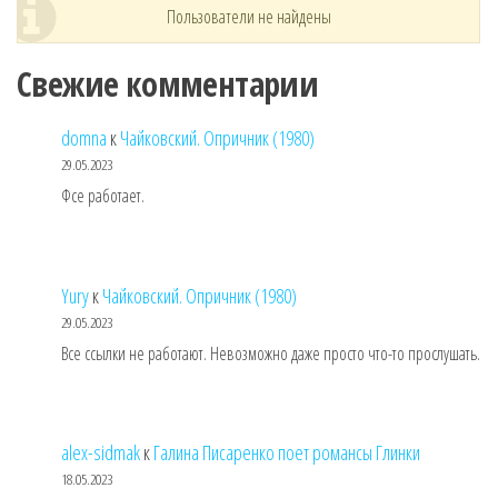
Пользователи не найдены
Свежие комментарии
domna
к
Чайковский. Опричник (1980)
29.05.2023
Фсе работает.
Yury
к
Чайковский. Опричник (1980)
29.05.2023
Все ссылки не работают. Невозможно даже просто что-то прослушать.
alex-sidmak
к
Галина Писаренко поет романсы Глинки
18.05.2023