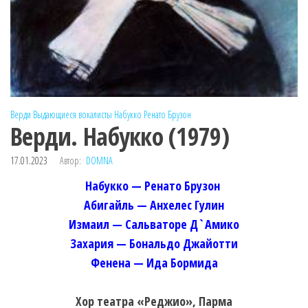
Верди
Выдающиеся вокалисты
Набукко
Ренато Брузон
Верди. Набукко (1979)
17.01.2023
Автор:
DOMNA
Набукко — Ренато Брузон
Абигайль — Анхелес Гулин
Измаил — Сальваторе Д`Амико
Захария — Бональдо Джайотти
Фенена — Ида Бормида
Хор театра «Реджио», Парма