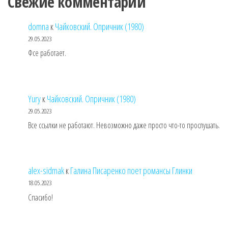
Свежие комментарии
domna
к
Чайковский. Опричник (1980)
29.05.2023
Фсе работает.
Yury
к
Чайковский. Опричник (1980)
29.05.2023
Все ссылки не работают. Невозможно даже просто что-то прослушать.
alex-sidmak
к
Галина Писаренко поет романсы Глинки
18.05.2023
Спасибо!