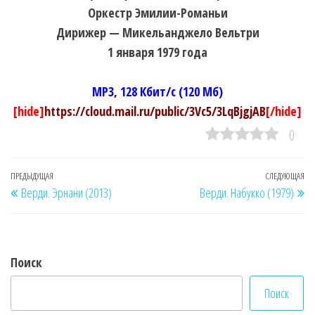
Оркестр Эмилии-Романьи
Дирижер — Микельанджело Вельтри
1 января 1979 года
MP3, 128 Кбит/c (120 Мб)
[hide]
https://cloud.mail.ru/public/3Vc5/3LqBjgjAB
[/hide]
0
Навигация
Предыдущая
ПРЕДЫДУЩАЯ
СЛЕДУЮЩАЯ
Сл
Верди. Эрнани (2013)
Верди. Набукко (1979)
по
запись
за
записям
Поиск
Поиск