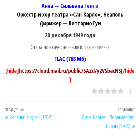
Анна — Сильвана Тенти
Оркестр и хор театра «Сан-Карло», Неаполь
Дирижер — Витторио Гуи
20 декабря 1949 года
Отвратное качество записи, к сожалению.
FLAC (768 Мб)
[hide]
https://cloud.mail.ru/public/5AZd/y2VSbacNS
[/hide
]
0
Навигация
Предыдущая
ПРЕДЫДУЩАЯ
СЛЕДУЮЩАЯ
Сл
Беллини. Норма (1958)
Бизе. Кармен. Леонкавалло.
по
запись
за
Паяцы (1959)
записям