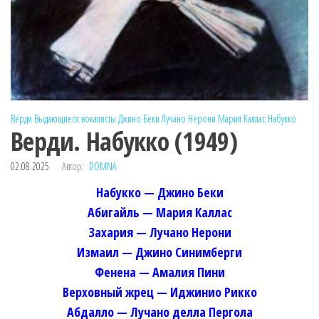
Верди
Выдающиеся вокалисты
Джино Беки
Лучано Нерони
Мария Каллас
Набукко
Верди. Набукко (1949)
02.08.2025
Автор:
DOMNA
Набукко — Джино Беки
Абигайль — Мария Каллас
Захария — Лучано Нерони
Измаил — Джино Синимберги
Фенена — Амалия Пини
Верховный жрец — Иджинио Рикко
Абдалло — Лучано делла Пергола