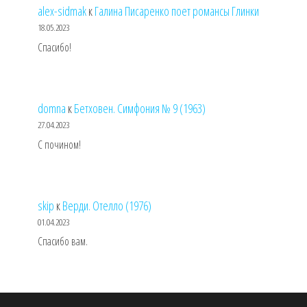
alex-sidmak
к
Галина Писаренко поет романсы Глинки
18.05.2023
Спасибо!
domna
к
Бетховен. Симфония № 9 (1963)
27.04.2023
С почином!
skip
к
Верди. Отелло (1976)
01.04.2023
Спасибо вам.