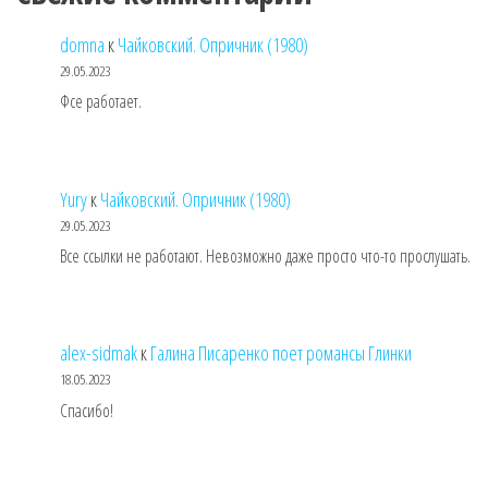
domna
к
Чайковский. Опричник (1980)
29.05.2023
Фсе работает.
Yury
к
Чайковский. Опричник (1980)
29.05.2023
Все ссылки не работают. Невозможно даже просто что-то прослушать.
alex-sidmak
к
Галина Писаренко поет романсы Глинки
18.05.2023
Спасибо!