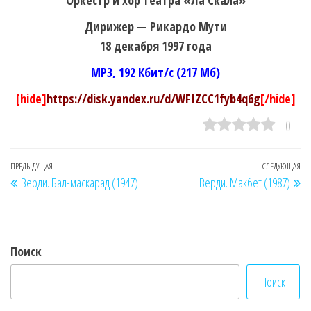
Дирижер — Рикардо Мути
18 декабря 1997 года
MP3, 192 Кбит/c (217 Мб)
[hide]
https://disk.yandex.ru/d/WFIZCC1fyb4q6g
[/hide]
0
Навигация
Предыдущая
ПРЕДЫДУЩАЯ
СЛЕДУЮЩАЯ
Сл
Верди. Бал-маскарад (1947)
Верди. Макбет (1987)
по
запись
за
записям
Поиск
Поиск