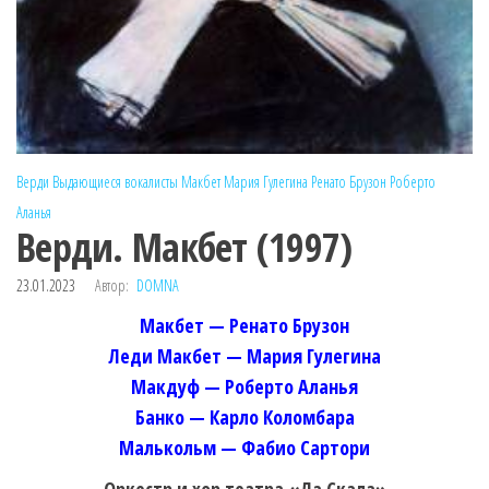
Верди
Выдающиеся вокалисты
Макбет
Мария Гулегина
Ренато Брузон
Роберто
Аланья
Верди. Макбет (1997)
23.01.2023
Автор:
DOMNA
Макбет — Ренато Брузон
Леди Макбет — Мария Гулегина
Макдуф — Роберто Аланья
Банко — Карло Коломбара
Малькольм — Фабио Сартори
Оркестр и хор театра «Ла Скала»