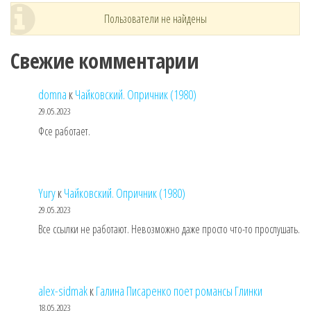
Пользователи не найдены
Свежие комментарии
domna
к
Чайковский. Опричник (1980)
29.05.2023
Фсе работает.
Yury
к
Чайковский. Опричник (1980)
29.05.2023
Все ссылки не работают. Невозможно даже просто что-то прослушать.
alex-sidmak
к
Галина Писаренко поет романсы Глинки
18.05.2023