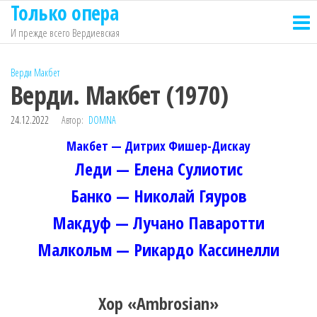
Только опера
Перейти
к
И прежде всего Вердиевская
содержимому
Верди
Макбет
Верди. Макбет (1970)
24.12.2022
Автор:
DOMNA
Макбет — Дитрих Фишер-Дискау
Леди — Елена Сулиотис
Банко — Николай Гяуров
Макдуф — Лучано Паваротти
Малкольм — Рикардо Кассинелли
Хор «Ambrosian»