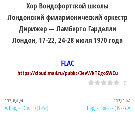
Хор Вондсфортской школы
Лондонский филармонический оркестр
Дирижер — Ламберто Гарделли
Лондон, 17-22, 24-28 июля 1970 года
FLAC
https://cloud.mail.ru/public/3evV/kTZgoSWCu
0
Навигация
Предыдущая
ПРЕДЫДУЩАЯ
СЛЕДУЮЩАЯ
Сл
Верди. Отелло (1962)
Верди. Эрнани (1972)
по
запись
за
записям