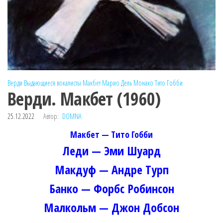
Верди
Выдающиеся вокалисты
Макбет
Марио Дель Монако
Тито Гобби
Верди. Макбет (1960)
25.12.2022
Автор:
DOMNA
Макбет — Тито Гобби
Леди — Эми Шуард
Макдуф — Андре Турп
Банко — Форбс Робинсон
Малкольм — Джон Добсон