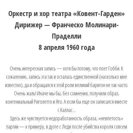
Оркестр и хор театра «Ковент-Гарден»
Дирижер — Франческо Молинари-
Праделли
8 апреля 1960 года
Очень интересная запись — хотя бы потому, что поет Гобби. К
сожалению, запись эта так и осталась единственной (насколько мне
известно), да и обращался к этой роли великий баритон не так часто.
Очень жаль! Иначе мы бы, без сомнения, получили образ,
конгениальный Риголетто и Яго. А если бы еще он записался вместе
с Каллас…
Здесь же чувствуется недоработанность образа, «невпетость»
партии — к примеру, в дуэте с Леди после убийства короля совсем