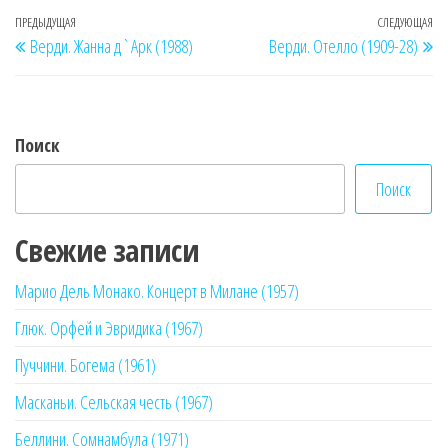
Навигация
Предыдущая
ПРЕДЫДУЩАЯ
СЛЕДУЮЩАЯ
Сл
Верди. Жанна д`Арк (1988)
Верди. Отелло (1909-28)
по
запись
за
записям
Поиск
Поиск
Свежие записи
Марио Дель Монако. Концерт в Милане (1957)
Глюк. Орфей и Эвридика (1967)
Пуччини. Богема (1961)
Масканьи. Сельская честь (1967)
Беллини. Сомнамбула (1971)