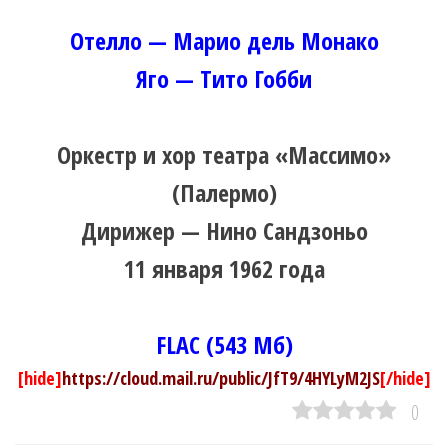
Отелло — Марио дель Монако
Яго — Тито Гобби
Оркестр и хор театра «Массимо»
(Палермо)
Дирижер — Нино Сандзоньо
11 января 1962 года
FLAC (543 Мб)
[hide]
https://cloud.mail.ru/public/JfT9/4HYLyM2JS
[/hide]
0