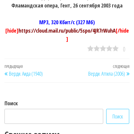
Фламандская опера, Гент, 26 сентября 2003 года
MP3, 320 Кбит/с (327 Мб)
[hide]
https://cloud.mail.ru/public/5spo/4JR7rWuhA
[/hide
]
0
Навигация
Предыдущая
ПРЕДЫДУЩАЯ
СЛЕДУЮЩАЯ
Сл
Верди. Аида (1940)
Верди. Аттила (2006)
по
запись
за
записям
Поиск
Поиск