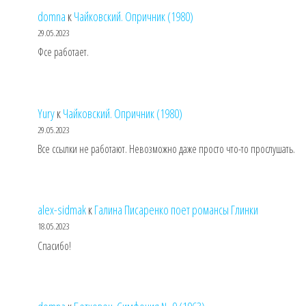
domna
к
Чайковский. Опричник (1980)
29.05.2023
Фсе работает.
Yury
к
Чайковский. Опричник (1980)
29.05.2023
Все ссылки не работают. Невозможно даже просто что-то прослушать.
alex-sidmak
к
Галина Писаренко поет романсы Глинки
18.05.2023
Спасибо!