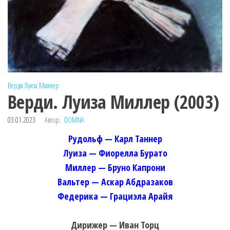
Верди
Луиза Миллер
Верди. Луиза Миллер (2003)
03.01.2023
Автор:
DOMNA
Рудольф — Карл Таннер
Луиза — Фиорелла Бурато
Миллер — Бруно Капрони
Вальтер — Аскар Абдразаков
Федерика — Грациэла Арайя
Дирижер — Иван Торц