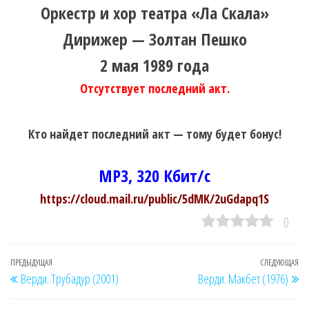
Оркестр и хор театра «Ла Скала»
Дирижер — Золтан Пешко
2 мая 1989 года
Отсутствует последний акт.
Кто найдет последний акт — тому будет бонус!
MP3, 320 Кбит/с
https://cloud.mail.ru/public/5dMK/2uGdapq1S
0
Навигация
Предыдущая
ПРЕДЫДУЩАЯ
СЛЕДУЮЩАЯ
Сл
Верди. Трубадур (2001)
Верди. Макбет (1976)
по
запись
за