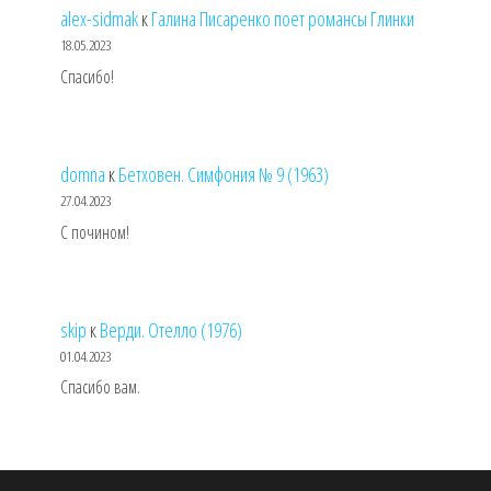
alex-sidmak
к
Галина Писаренко поет романсы Глинки
18.05.2023
Спасибо!
domna
к
Бетховен. Симфония № 9 (1963)
27.04.2023
С почином!
skip
к
Верди. Отелло (1976)
01.04.2023
Спасибо вам.