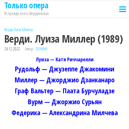
Только опера
Перейти
к
И прежде всего Вердиевская
содержимому
Верди
Луиза Миллер
Верди. Луиза Миллер (1989)
24.12.2022
Автор:
DOMNA
Луиза — Катя Риччарелли
Рудольф — Джузеппе Джакомини
Миллер — Джорджио Дзанканаро
Граф Вальтер — Паата Бурчуладзе
Вурм — Джоржио Сурьян
Федерика — Александрина Милчева