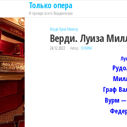
Только опера
Перейти
к
И прежде всего Вердиевская
содержимому
Верди
Луиза Миллер
Верди. Луиза Милл
24.12.2022
Автор:
DOMNA
Лу
Рудо
Милл
Граф Ва
Вурм —
Федер