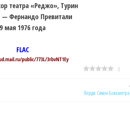
хор театра «Реджо», Турин
 — Фернандо Превитали
9 мая 1976 года
FLAC
ud.mail.ru/public/773L/3rbvNT1Ey
0
Верди. Симон Бокканегра 