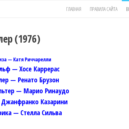
ГЛАВНАЯ
ПРАВИЛА САЙТА
В
ер (1976)
иза — Катя Риччарелли
льф — Хосе Каррерас
ер — Ренато Брузон
льтер — Марио Ринаудо
 Джанфранко Казарини
ика — Стелла Сильва