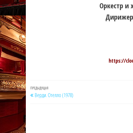
Оркестр и 
Дирижер
https://clo
Навигация
Предыдущая
ПРЕДЫДУЩАЯ
Верди. Отелло (1978)
по
запись
записям