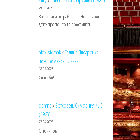
Yury
к
Чайковский. Опричник (1980)
29.05.2023
Все ссылки не работают. Невозможно
даже просто что-то прослушать.
alex-sidmak
к
Галина Писаренко
поет романсы Глинки
18.05.2023
Спасибо!
domna
к
Бетховен. Симфония № 9
(1963)
27.04.2023
С почином!