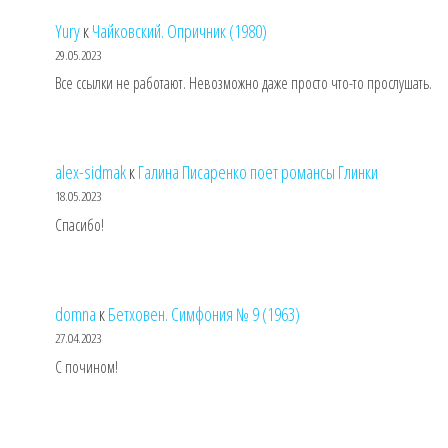
Yury
к
Чайковский. Опричник (1980)
29.05.2023
Все ссылки не работают. Невозможно даже просто что-то прослушать.
alex-sidmak
к
Галина Писаренко поет романсы Глинки
18.05.2023
Спасибо!
domna
к
Бетховен. Симфония № 9 (1963)
27.04.2023
С почином!