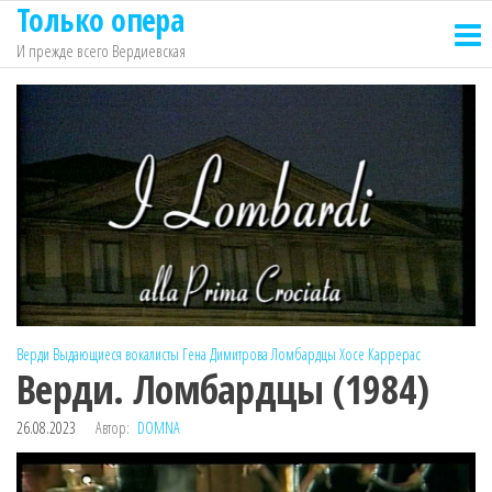
Только опера
Перейти
к
И прежде всего Вердиевская
содержимому
Верди
Выдающиеся вокалисты
Гена Димитрова
Ломбардцы
Хосе Каррерас
Верди. Ломбардцы (1984)
26.08.2023
Автор:
DOMNA