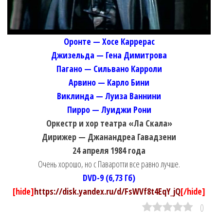
Оронте — Хосе Каррерас
Джизельда — Гена Димитрова
Пагано — Сильвано Карроли
Арвино — Карло Бини
Виклинда — Луиза Ваннини
Пирро — Луиджи Рони
Оркестр и хор театра «Ла Скала»
Дирижер — Джанандреа Гавадзени
24 апреля 1984 года
Очень хорошо, но с Паваротти все равно лучше.
DVD-9 (6,73 Гб)
[hide]
https://disk.yandex.ru/d/FsWVf8t4EqY_jQ
[/hide]
0