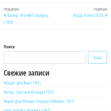
Навигация
Предыдущая
ПРЕДЫДУЩАЯ
СЛЕДУЮЩАЯ
Сл
Вагнер. Летучий Голландец
Верди. Аттила (2010)
по
запись
за
(1950)
записям
Поиск
Поиск
Свежие записи
Моцарт. Дон Жуан (1955)
Вагнер. Тристан и Изольда (1937)
Марио Дель Монако. Концерт в Милане (1957)
Глюк. Орфей и Эвридика (1967)