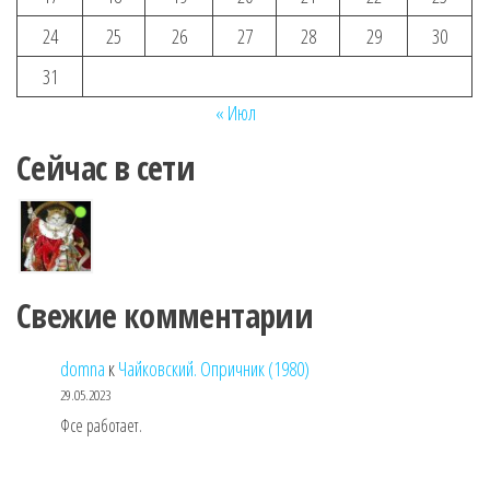
24
25
26
27
28
29
30
31
« Июл
Сейчас в сети
Свежие комментарии
domna
к
Чайковский. Опричник (1980)
29.05.2023
Фсе работает.