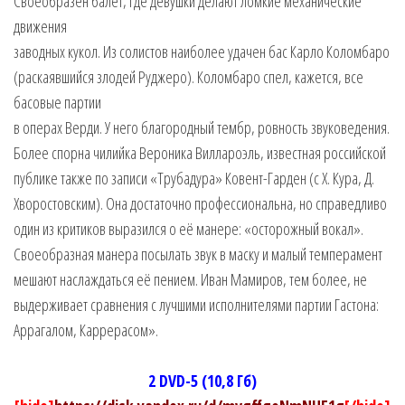
Своеобразен балет, где девушки делают ломкие механические
движения
заводных кукол. Из солистов наиболее удачен бас Карло Коломбаро
(раскаявшийся злодей Руджеро). Коломбаро спел, кажется, все
басовые партии
в операх Верди. У него благородный тембр, ровность звуковедения.
Более спорна чилийка Вероника Виллароэль, известная российской
публике также по записи «Трубадура» Ковент-Гарден (с Х. Кура, Д.
Хворостовским). Она достаточно профессиональна, но справедливо
один из критиков выразился о её манере: «осторожный вокал».
Своеобразная манера посылать звук в маску и малый темперамент
мешают наслаждаться её пением. Иван Мамиров, тем более, не
выдерживает сравнения с лучшими исполнителями партии Гастона:
Аррагалом, Каррерасом».
2 DVD-5 (10,8 Гб)