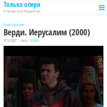
Только опера
Перейти
к
И прежде всего Вердиевская
содержимому
Верди
Иерусалим
Верди. Иерусалим (2000)
25.12.2022
Автор:
DOMNA