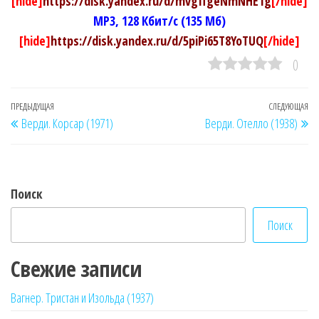
[hide]
https://disk.yandex.ru/d/mvgffgeNmNHE1g
[/hide]
MP3, 128 Кбит/с (135 Мб)
[hide]
https://disk.yandex.ru/d/5piPi65T8YoTUQ
[/hide]
0
Навигация
Предыдущая
ПРЕДЫДУЩАЯ
СЛЕДУЮЩАЯ
Сл
Верди. Корсар (1971)
Верди. Отелло (1938)
по
запись
за
записям
Поиск
Поиск
Свежие записи
Вагнер. Тристан и Изольда (1937)