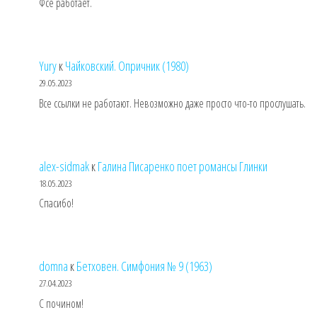
Фсе работает.
Yury
к
Чайковский. Опричник (1980)
29.05.2023
Все ссылки не работают. Невозможно даже просто что-то прослушать.
alex-sidmak
к
Галина Писаренко поет романсы Глинки
18.05.2023
Спасибо!
domna
к
Бетховен. Симфония № 9 (1963)
27.04.2023
С почином!