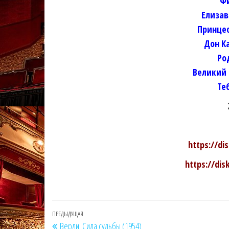
Фи
Елизав
Принцес
Дон К
Ро
Великий
Те
https://d
https://di
Навигация
Предыдущая
ПРЕДЫДУЩАЯ
Верди. Сила судьбы (1954)