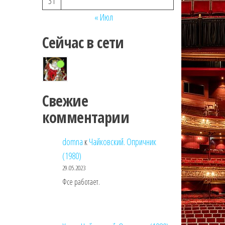
31
« Июл
Сейчас в сети
Свежие
комментарии
domna
к
Чайковский. Опричник
(1980)
29.05.2023
Фсе работает.