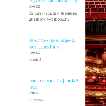
Yury
к
Чайковский. Опричник (1980)
29.05.2023
Все ссылки не работают. Невозможно
даже просто что-то прослушать.
alex-sidmak
к
Галина Писаренко
поет романсы Глинки
18.05.2023
Спасибо!
domna
к
Бетховен. Симфония № 9
(1963)
27.04.2023
С почином!