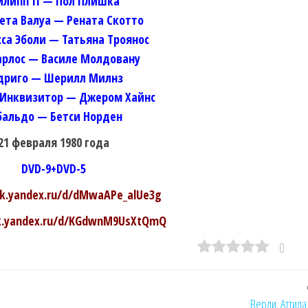
липп II — Пол Плишка
ета Валуа — Рената Скотто
са Эболи — Татьяна Троянос
арлос — Василе Молдовану
дриго — Шерилл Милнз
 Инквизитор — Джером Хайнс
бальдо — Бетси Норден
21 февраля 1980 года
DVD-9+DVD-5
isk.yandex.ru/d/dMwaAPe_alUe3g
sk.yandex.ru/d/KGdwnM9UsXtQmQ
0
Верди. Аттила