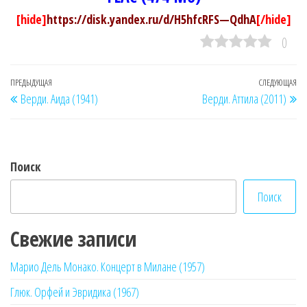
[hide]
https://disk.yandex.ru/d/H5hfcRFS—QdhA
[/hide]
0
Навигация
Предыдущая
ПРЕДЫДУЩАЯ
СЛЕДУЮЩАЯ
Сл
Верди. Аида (1941)
Верди. Аттила (2011)
по
запись
за
записям
Поиск
Поиск
Свежие записи
Марио Дель Монако. Концерт в Милане (1957)
Глюк. Орфей и Эвридика (1967)