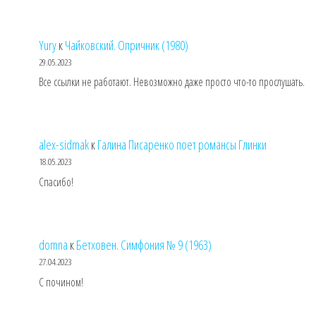
Yury
к
Чайковский. Опричник (1980)
29.05.2023
Все ссылки не работают. Невозможно даже просто что-то прослушать.
alex-sidmak
к
Галина Писаренко поет романсы Глинки
18.05.2023
Спасибо!
domna
к
Бетховен. Симфония № 9 (1963)
27.04.2023
С почином!