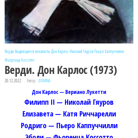
Верди
Выдающиеся вокалисты
Дон Карлос
Николай Гяуров
Пьеро Каппуччилли
Фьоренца Коссотто
Верди. Дон Карлос (1973)
20.12.2022
Автор:
DOMNA
Дон Карлос — Вериано Лукетти
Филипп II — Николай Гяуров
Елизавета — Катя Риччарелли
Родриго — Пьеро Каппуччилли
Эболи — Фьоренца Коссотто