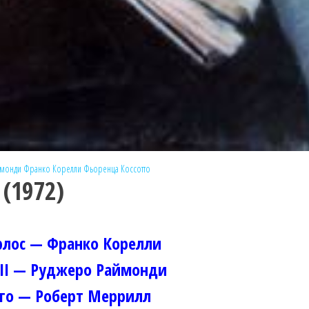
ймонди
Франко Корелли
Фьоренца Коссотто
 (1972)
рлос — Франко Корелли
II — Руджеро Раймонди
го — Роберт Меррилл