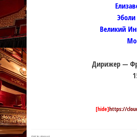
Елизав
Эболи
Великий Ин
Мо
Дирижер — Фр
1
[hide]
https://clo
ПРЕДЫДУЩАЯ