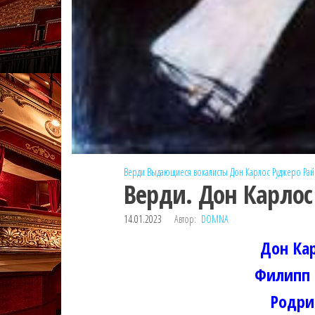
Верди
Выдающиеся вокалисты
Дон Карлос
Руджеро Ра
Верди. Дон Карлос
14.01.2023
Автор:
DOMNA
Дон Ка
Филипп 
Родри