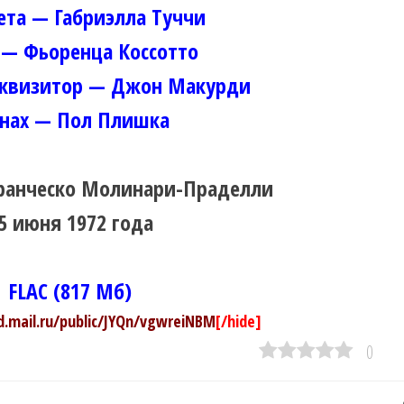
ета — Габриэлла Туччи
 — Фьоренца Коссотто
квизитор — Джон Макурди
нах — Пол Плишка
анческо Молинари-Праделли
5 июня 1972 года
FLAC (817 Мб)
ud.mail.ru/public/JYQn/vgwreiNBM
[/hide]
0