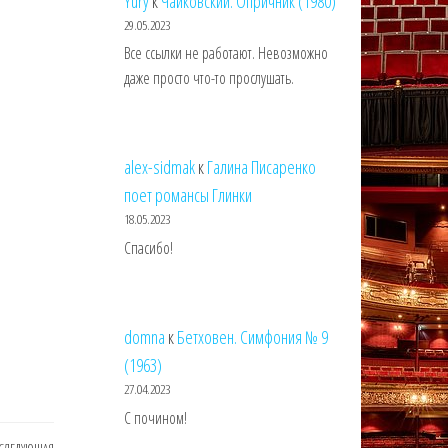
Yury
к
Чайковский. Опричник (1980)
29.05.2023
Все ссылки не работают. Невозможно
даже просто что-то прослушать.
alex-sidmak
к
Галина Писаренко
поет романсы Глинки
18.05.2023
Спасибо!
domna
к
Бетховен. Симфония № 9
(1963)
27.04.2023
С почином!
СЛЕДУЮЩАЯ