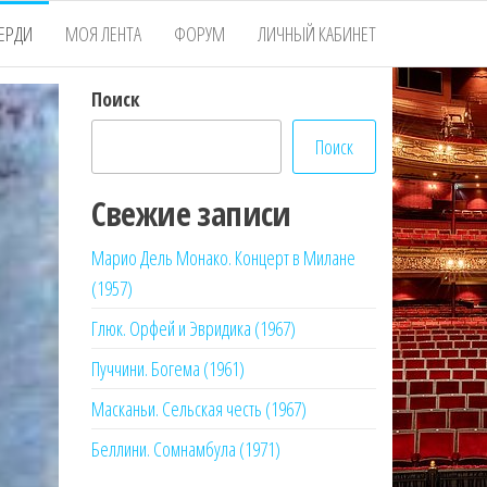
ЕРДИ
МОЯ ЛЕНТА
ФОРУМ
ЛИЧНЫЙ КАБИНЕТ
Поиск
Поиск
Свежие записи
Марио Дель Монако. Концерт в Милане
(1957)
Глюк. Орфей и Эвридика (1967)
Пуччини. Богема (1961)
Масканьи. Сельская честь (1967)
Беллини. Сомнамбула (1971)