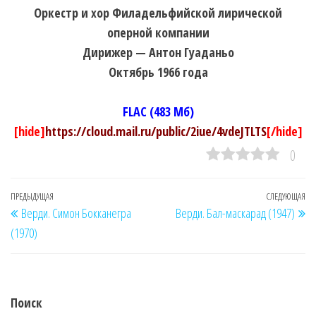
Оркестр и хор Филадельфийской лирической
оперной компании
Дирижер — Антон Гуаданьо
Октябрь 1966 года
FLAC (483 Мб)
[hide]
https://cloud.mail.ru/public/2iue/4vdeJTLTS
[/hide]
0
Навигация
Предыдущая
ПРЕДЫДУЩАЯ
СЛЕДУЮЩАЯ
Сл
Верди. Симон Бокканегра
Верди. Бал-маскарад (1947)
по
запись
за
(1970)
записям
Поиск