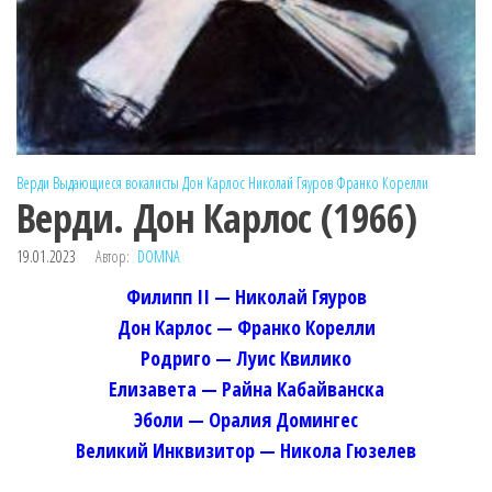
Верди
Выдающиеся вокалисты
Дон Карлос
Николай Гяуров
Франко Корелли
Верди. Дон Карлос (1966)
19.01.2023
Автор:
DOMNA
Филипп II — Николай Гяуров
Дон Карлос — Франко Корелли
Родриго — Луис Квилико
Елизавета — Райна Кабайванска
Эболи — Оралия Домингес
Великий Инквизитор — Никола Гюзелев