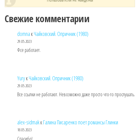
Свежие комментарии
domna
к
Чайковский. Опричник (1980)
29.05.2023
Фсе работает.
Yury
к
Чайковский. Опричник (1980)
29.05.2023
Все ссылки не работают. Невозможно даже просто что-то прослушать.
alex-sidmak
к
Галина Писаренко поет романсы Глинки
18.05.2023
Спасибо!