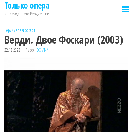
Только опера
Перейти
к
И прежде всего Вердиевская
содержимому
Верди
Двое Фоскари
Верди. Двое Фоскари (2003)
22.12.2022
Автор:
DOMNA