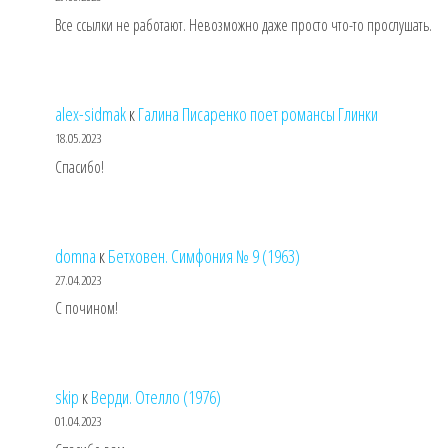
Все ссылки не работают. Невозможно даже просто что-то прослушать.
alex-sidmak
к
Галина Писаренко поет романсы Глинки
18.05.2023
Спасибо!
domna
к
Бетховен. Симфония № 9 (1963)
27.04.2023
С почином!
skip
к
Верди. Отелло (1976)
01.04.2023