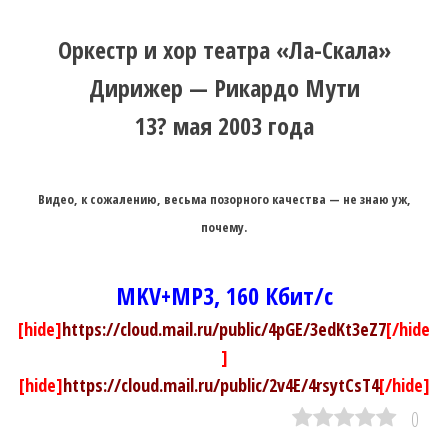
Оркестр и хор театра «Ла-Скала»
Дирижер — Рикардо Мути
13? мая 2003 года
Видео, к сожалению, весьма позорного качества — не знаю уж,
почему.
MKV+MP3, 160 Кбит/с
[hide]
https://cloud.mail.ru/public/4pGE/3edKt3eZ7
[/hide
]
[hide]
https://cloud.mail.ru/public/2v4E/4rsytCsT4
[/hide]
0