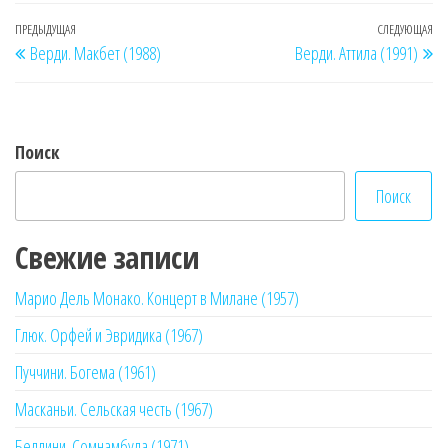
Навигация
Предыдущая
ПРЕДЫДУЩАЯ
СЛЕДУЮЩАЯ
Сл
Верди. Макбет (1988)
Верди. Аттила (1991)
по
запись
за
записям
Поиск
Поиск
Свежие записи
Марио Дель Монако. Концерт в Милане (1957)
Глюк. Орфей и Эвридика (1967)
Пуччини. Богема (1961)
Масканьи. Сельская честь (1967)
Беллини. Сомнамбула (1971)