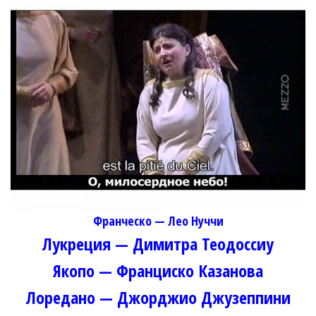
Франческо — Лео Нуччи
Лукреция — Димитра Теодоссиу
Якопо — Франциско Казанова
Лоредано — Джорджио Джузеппини