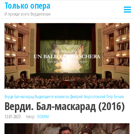
Только опера
Перейти
к
И прежде всего Вердиевская
содержимому
Верди
Бал-маскарад
Выдающиеся вокалисты
Дмитрий Хворостовский
Петр Бечала
Верди. Бал-маскарад (2016)
12.01.2023
Автор:
DOMNA