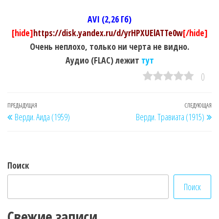
AVI (2,26 Гб)
[hide]
https://disk.yandex.ru/d/yrHPXUElATTe0w
[/hide]
Очень неплохо, только ни черта не видно.
Аудио (FLAC) лежит
тут
0
Навигация
Предыдущая
ПРЕДЫДУЩАЯ
СЛЕДУЮЩАЯ
Сл
Верди. Аида (1959)
Верди. Травиата (1915)
по
запись
за
записям
Поиск
Поиск
Свежие записи