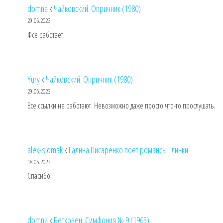
domna
к
Чайковский. Опричник (1980)
29.05.2023
Фсе работает.
Yury
к
Чайковский. Опричник (1980)
29.05.2023
Все ссылки не работают. Невозможно даже просто что-то прослушать.
alex-sidmak
к
Галина Писаренко поет романсы Глинки
18.05.2023
Спасибо!
domna
к
Бетховен. Симфония № 9 (1963)