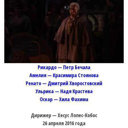
Рикардо — Петр Бечала
Амелия — Красимира Стоянова
Ренато — Дмитрий Хворостовский
Ульрика — Надя Крастева
Оскар — Хила Фахима
Дирижер — Хесус Лопес-Кобос
26 апреля 2016 года