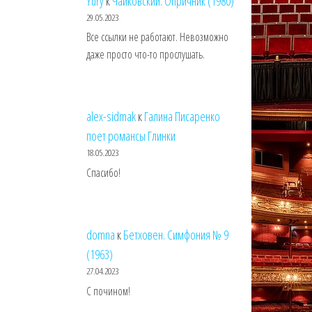
Yury
к
Чайковский. Опричник (1980)
29.05.2023
Все ссылки не работают. Невозможно
даже просто что-то прослушать.
alex-sidmak
к
Галина Писаренко
поет романсы Глинки
18.05.2023
Спасибо!
domna
к
Бетховен. Симфония № 9
(1963)
27.04.2023
С почином!