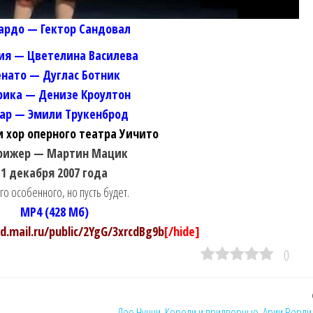
ардо — Гектор Сандовал
ия — Цветелина Василева
енато — Дуглас Ботник
рика — Денизе Кроултон
ар — Эмили Трукенброд
и хор оперного театра Уичито
рижер — Мартин Мацик
1 декабря 2007 года
го особенного, но пусть будет.
MP4 (428 Мб)
ud.mail.ru/public/2YgG/3xrcdBg9b
[/hide]
0
Лео Нуччи. Короли и придворные. Арии Верди 