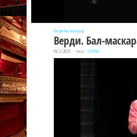
Верди
Бал-маскарад
Верди. Бал-маскар
06.12.2023
Автор:
DOMNA