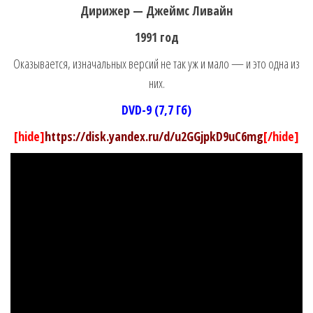
Дирижер — Джеймс Ливайн
1991 год
Оказывается, изначальных версий не так уж и мало — и это одна из
них.
DVD-9 (7,7 Гб)
[hide]
https://disk.yandex.ru/d/u2GGjpkD9uC6mg
[/hide]