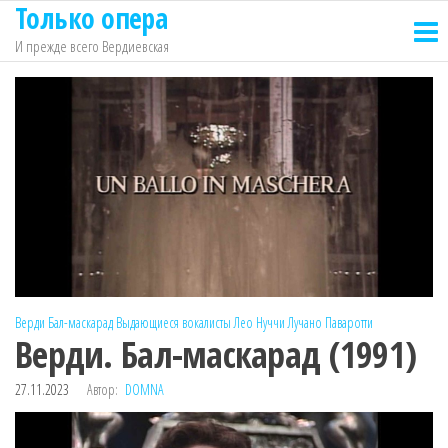
Только опера
Перейти
к
И прежде всего Вердиевская
содержимому
Верди
Бал-маскарад
Выдающиеся вокалисты
Лео Нуччи
Лучано Паваротти
Верди. Бал-маскарад (1991)
27.11.2023
Автор:
DOMNA