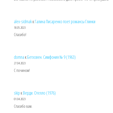
alex-sidmak
к
Галина Писаренко поет романсы Глинки
18.05.2023
Спасибо!
domna
к
Бетховен. Симфония № 9 (1963)
27.04.2023
С почином!
skip
к
Верди. Отелло (1976)
01.04.2023
Спасибо вам.