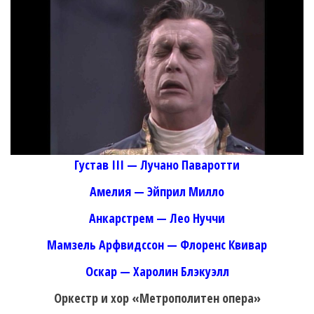
Густав III — Лучано Паваротти
Амелия — Эйприл Милло
Анкарстрем — Лео Нуччи
Мамзель Арфвидссон — Флоренс Квивар
Оскар — Харолин Блэкуэлл
Оркестр и хор «Метрополитен опера»