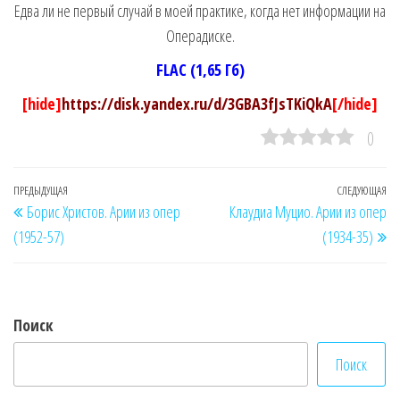
Едва ли не первый случай в моей практике, когда нет информации на
Операдиске.
FLAC (1,65 Гб)
[hide]
https://disk.yandex.ru/d/3GBA3fJsTKiQkA
[/hide]
0
Навигация
Предыдущая
ПРЕДЫДУЩАЯ
СЛЕДУЮЩАЯ
Сл
Борис Христов. Арии из опер
Клаудиа Муцио. Арии из опер
по
запись
за
(1952-57)
(1934-35)
записям
Поиск
Поиск