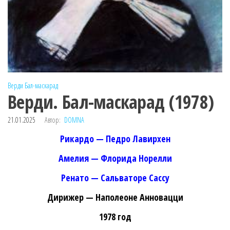
Верди
Бал-маскарад
Верди. Бал-маскарад (1978)
21.01.2025
Автор:
DOMNA
Рикардо — Педро Лавирхен
Амелия — Флорида Норелли
Ренато — Сальваторе Сассу
Дирижер — Наполеоне Анновацци
1978 год