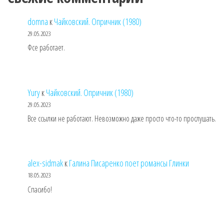
domna
к
Чайковский. Опричник (1980)
29.05.2023
Фсе работает.
Yury
к
Чайковский. Опричник (1980)
29.05.2023
Все ссылки не работают. Невозможно даже просто что-то прослушать.
alex-sidmak
к
Галина Писаренко поет романсы Глинки
18.05.2023
Спасибо!