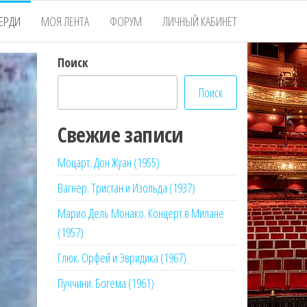
ЕРДИ
МОЯ ЛЕНТА
ФОРУМ
ЛИЧНЫЙ КАБИНЕТ
Поиск
Поиск
Свежие записи
Моцарт. Дон Жуан (1955)
Вагнер. Тристан и Изольда (1937)
Марио Дель Монако. Концерт в Милане
(1957)
Глюк. Орфей и Эвридика (1967)
Пуччини. Богема (1961)