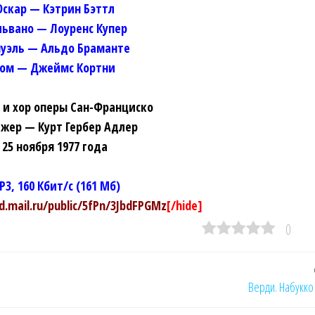
Оскар — Кэтрин Бэттл
львано — Лоуренс Купер
уэль — Альдо Браманте
Том — Джеймс Кортни
 и хор оперы Сан-Франциско
жер — Курт Гербер Адлер
25 ноября 1977 года
P3, 160 Кбит/c (161 Мб)
ud.mail.ru/public/5fPn/3JbdFPGMz
[/hide]
0
Верди. Набукко