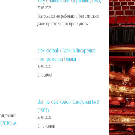
Yury
к
Чайковский. Опричник (1980)
29.05.2023
Все ссылки не работают. Невозможно
даже просто что-то прослушать.
alex-sidmak
к
Галина Писаренко
поет романсы Глинки
18.05.2023
Спасибо!
domna
к
Бетховен. Симфония № 9
(1963)
СЛЕДУЮЩАЯ
Следующая
27.04.2023
 (2010)
запись
С почином!