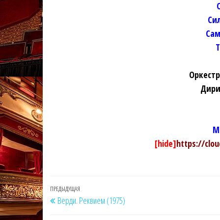
Си
Сам
Оркестр
Дири
M
[hide]
https://clo
Навигация
Предыдущая
ПРЕДЫДУЩАЯ
Верди. Реквием (1975)
по
запись