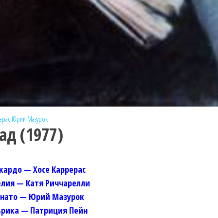
ерас
Юрий Мазурок
ад (1977)
кардо — Хосе Каррерас
лия — Катя Риччарелли
енато — Юрий Мазурок
ьрика — Патриция Пейн