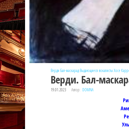
Верди
Бал-маскарад
Выдающиеся вокалисты
Хосе Карр
Верди. Бал-маскар
19.01.2023
Автор:
DOMNA
Ри
Аме
Р
Ул