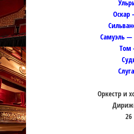
Ульр
Оскар 
Сильван
Самуэль —
Том 
Суд
Слуг
Оркестр и х
Дириже
26