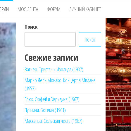
ЕРДИ
МОЯ ЛЕНТА
ФОРУМ
ЛИЧНЫЙ КАБИНЕТ
Поиск
Поиск
Свежие записи
Вагнер. Тристан и Изольда (1937)
Марио Дель Монако. Концерт в Милане
(1957)
Глюк. Орфей и Эвридика (1967)
Пуччини. Богема (1961)
Масканьи. Сельская честь (1967)