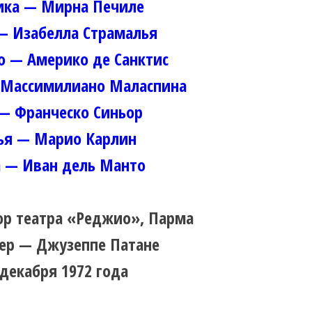
ика — Мирна Печиле
— Изабелла Страмалья
о — Америко де Санктис
 Массимилиано Маласпина
— Франческо Синьор
ья — Марио Карлин
а — Иван дель Манто
ор театра «Реджио», Парма
р — Джузеппе Патане
 декабря 1972 года