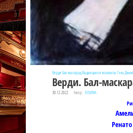
Верди
Бал-маскарад
Выдающиеся вокалисты
Гена Дими
Верди. Бал-маскар
30.12.2022
Автор:
DOMNA
Ри
Амел
Ренато