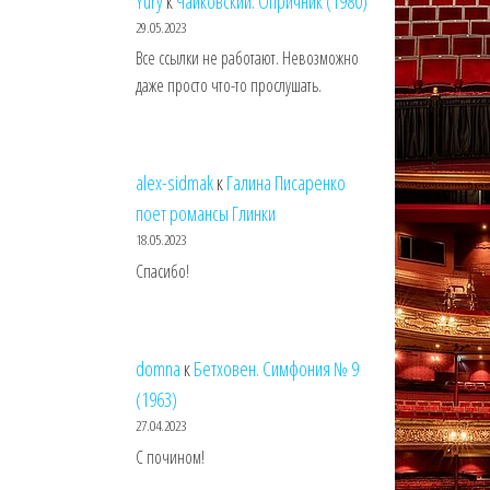
Yury
к
Чайковский. Опричник (1980)
29.05.2023
Все ссылки не работают. Невозможно
даже просто что-то прослушать.
alex-sidmak
к
Галина Писаренко
поет романсы Глинки
18.05.2023
Спасибо!
domna
к
Бетховен. Симфония № 9
(1963)
27.04.2023
С почином!