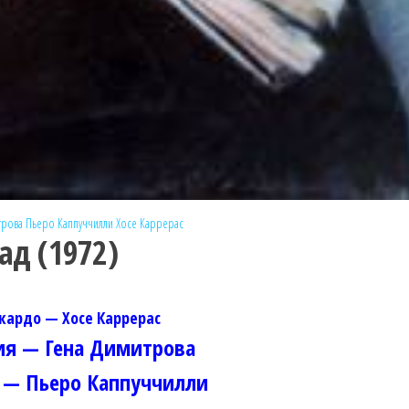
трова
Пьеро Каппуччилли
Хосе Каррерас
ад (1972)
кардо — Хосе Каррерас
ия — Гена Димитрова
 — Пьеро Каппуччилли