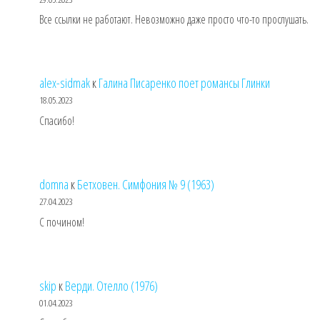
Все ссылки не работают. Невозможно даже просто что-то прослушать.
alex-sidmak
к
Галина Писаренко поет романсы Глинки
18.05.2023
Спасибо!
domna
к
Бетховен. Симфония № 9 (1963)
27.04.2023
С почином!
skip
к
Верди. Отелло (1976)
01.04.2023