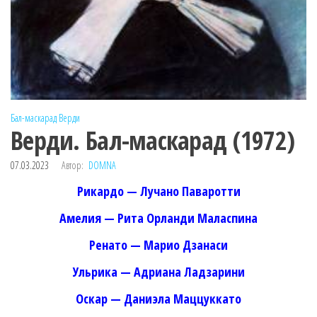
Бал-маскарад
Верди
Верди. Бал-маскарад (1972)
07.03.2023
Автор:
DOMNA
Рикардо — Лучано Паваротти
Амелия — Рита Орланди Маласпина
Ренато — Марио Дзанаси
Ульрика — Адриана Ладзарини
Оскар — Даниэла Маццуккато