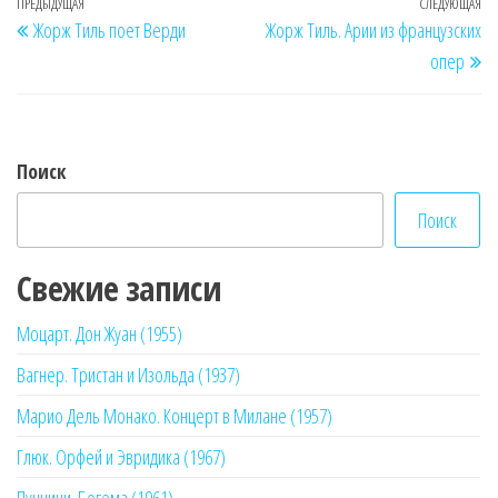
Навигация
Предыдущая
ПРЕДЫДУЩАЯ
СЛЕДУЮЩАЯ
Сл
Жорж Тиль поет Верди
Жорж Тиль. Арии из французских
по
запись
за
опер
записям
Поиск
Поиск
Свежие записи
Моцарт. Дон Жуан (1955)
Вагнер. Тристан и Изольда (1937)
Марио Дель Монако. Концерт в Милане (1957)
Глюк. Орфей и Эвридика (1967)
Пуччини. Богема (1961)