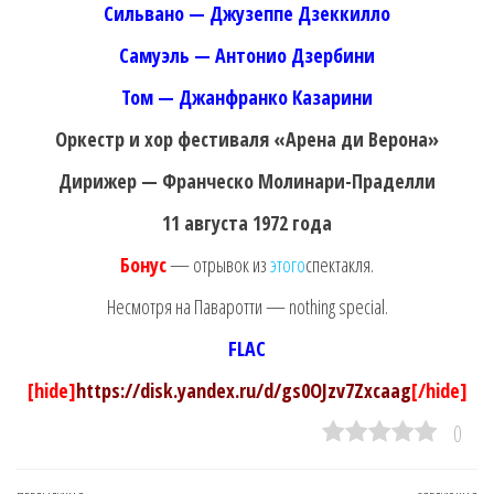
Сильвано — Джузеппе Дзеккилло
Самуэль — Антонио Дзербини
Том — Джанфранко Казарини
Оркестр и хор фестиваля «Арена ди Верона»
Дирижер — Франческо Молинари-Праделли
11 августа 1972 года
Бонус
— отрывок из
этого
спектакля.
Несмотря на Паваротти — nothing special.
FLAC
[hide]
https://disk.yandex.ru/d/gs0OJzv7Zxcaag
[/hide]
0