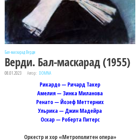
Бал-маскарад
Верди
Верди. Бал-маскарад (1955)
08.01.2023
Автор:
DOMNA
Рикардо — Ричард Такер
Амелия — Зинка Миланова
Ренато — Йозеф Меттерних
Ульрика — Джин Мадейра
Оскар — Роберта Питерс
Оркестр и хор «Метрополитен опера»