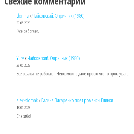
Свежие комментарии
domna
к
Чайковский. Опричник (1980)
29.05.2023
Фсе работает.
Yury
к
Чайковский. Опричник (1980)
29.05.2023
Все ссылки не работают. Невозможно даже просто что-то прослушать.
alex-sidmak
к
Галина Писаренко поет романсы Глинки
18.05.2023
Спасибо!