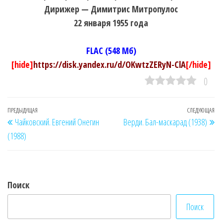
Дирижер — Димитрис Митропулос
22 января 1955 года
FLAC (548 Мб)
[hide]
https://disk.yandex.ru/d/OKwtzZERyN-ClA
[/hide]
0
Навигация
Предыдущая
ПРЕДЫДУЩАЯ
СЛЕДУЮЩАЯ
Сл
Чайковский. Евгений Онегин
Верди. Бал-маскарад (1938)
по
запись
за
(1988)
записям
Поиск
Поиск