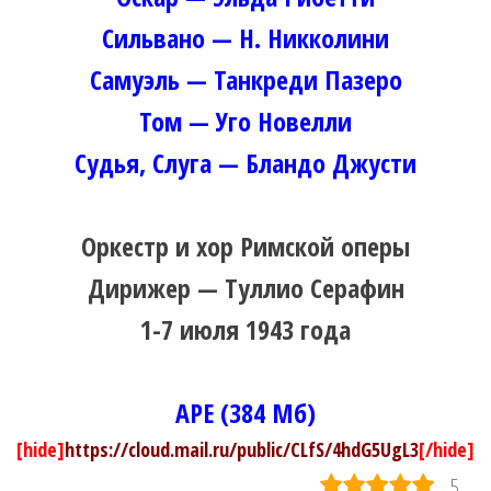
Сильвано — Н. Никколини
Самуэль — Танкреди Пазеро
Том — Уго Новелли
Судья, Слуга — Бландо Джусти
Оркестр и хор Римской оперы
Дирижер — Туллио Серафин
1-7 июля 1943 года
APE (384 Мб)
[hide]
https://cloud.mail.ru/public/CLfS/4hdG5UgL3
[/hide]
5