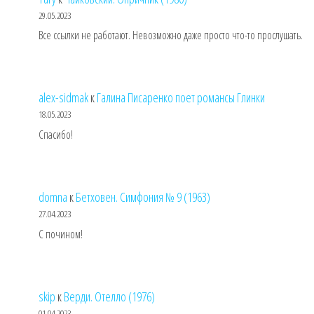
29.05.2023
Все ссылки не работают. Невозможно даже просто что-то прослушать.
alex-sidmak
к
Галина Писаренко поет романсы Глинки
18.05.2023
Спасибо!
domna
к
Бетховен. Симфония № 9 (1963)
27.04.2023
С почином!
skip
к
Верди. Отелло (1976)
01.04.2023