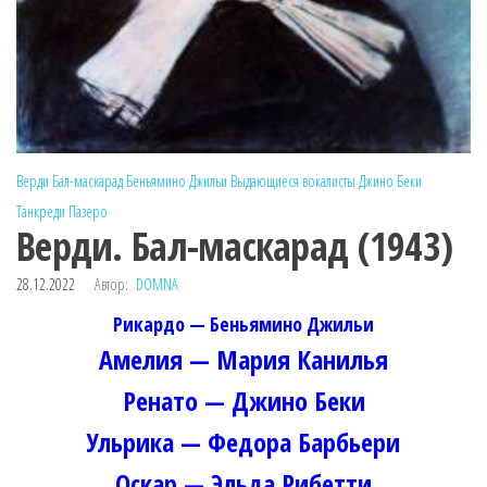
Верди
Бал-маскарад
Беньямино Джильи
Выдающиеся вокалисты
Джино Беки
Танкреди Пазеро
Верди. Бал-маскарад (1943)
28.12.2022
Автор:
DOMNA
Рикардо — Беньямино Джильи
Амелия — Мария Канилья
Ренато — Джино Беки
Ульрика — Федора Барбьери
Оскар — Эльда Рибетти