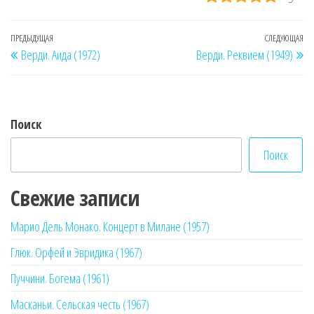
Навигация
Предыдущая
ПРЕДЫДУЩАЯ
СЛЕДУЮЩАЯ
Сл
Верди. Аида (1972)
Верди. Реквием (1949)
по
запись
за
записям
Поиск
Поиск
Свежие записи
Марио Дель Монако. Концерт в Милане (1957)
Глюк. Орфей и Эвридика (1967)
Пуччини. Богема (1961)
Масканьи. Сельская честь (1967)