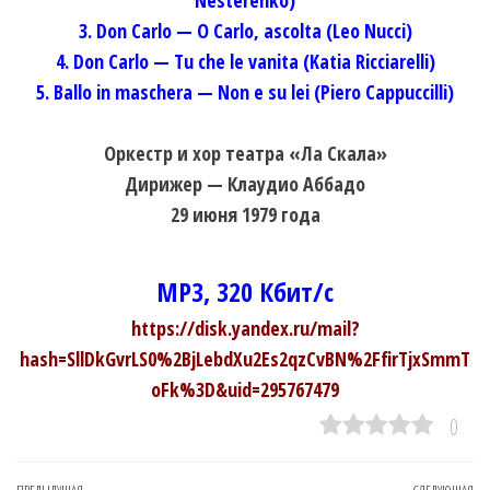
Nesterenko)
3. Don Carlo — O Carlo, ascolta (Leo Nucci)
4. Don Carlo — Tu che le vanita (Katia Ricciarelli)
5. Ballo in maschera — Non e su lei (Piero Cappuccilli)
Оркестр и хор театра «Ла Скала»
Дирижер — Клаудио Аббадо
29 июня 1979 года
MP3, 320 Кбит/с
https://disk.yandex.ru/mail?
hash=SllDkGvrLS0%2BjLebdXu2Es2qzCvBN%2FfirTjxSmmT
oFk%3D&uid=295767479
0