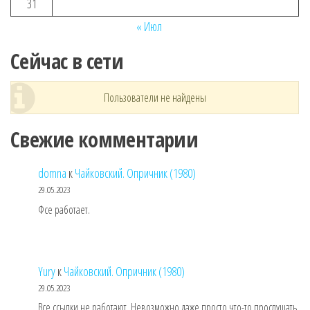
31
« Июл
Сейчас в сети
Пользователи не найдены
Свежие комментарии
domna
к
Чайковский. Опричник (1980)
29.05.2023
Фсе работает.
Yury
к
Чайковский. Опричник (1980)
29.05.2023
Все ссылки не работают. Невозможно даже просто что-то прослушать.