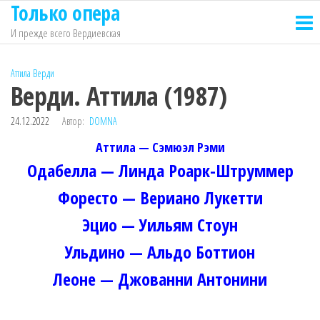
Только опера
Перейти
к
И прежде всего Вердиевская
содержимому
Аттила
Верди
Верди. Аттила (1987)
24.12.2022
Автор:
DOMNA
Аттила — Сэмюэл Рэми
Одабелла — Линда Роарк-Штруммер
Форесто — Вериано Лукетти
Эцио — Уильям Стоун
Ульдино — Альдо Боттион
Леоне — Джованни Антонини