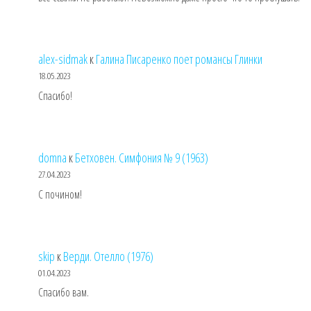
alex-sidmak
к
Галина Писаренко поет романсы Глинки
18.05.2023
Спасибо!
domna
к
Бетховен. Симфония № 9 (1963)
27.04.2023
С почином!
skip
к
Верди. Отелло (1976)
01.04.2023
Спасибо вам.