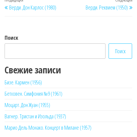
Навигация
Предыдущая
ПРЕДЫДУЩАЯ
СЛЕДУЮЩАЯ
Сл
Верди. Дон Карлос (1980)
Верди. Реквием (1950)
по
запись
за
записям
Поиск
Поиск
Свежие записи
Бизе. Кармен (1956)
Бетховен. Симфония №9 (1961)
Моцарт. Дон Жуан (1955)
Вагнер. Тристан и Изольда (1937)
Марио Дель Монако. Концерт в Милане (1957)