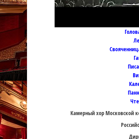
Голов
Ле
Свояченниц
Г
Пис
Ви
Кал
Панн
Чт
Камерный хор Московской к
Россий
Дир