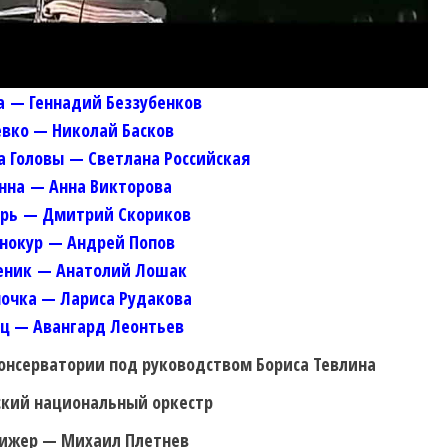
а — Геннадий Беззубенков
вко — Николай Басков
а Головы — Светлана Российская
анна — Анна Викторова
арь — Дмитрий Скориков
нокур — Андрей Попов
еник — Анатолий Лошак
очка — Лариса Рудакова
ец —
Авангард Леонтьев
онсерватории под руководством Бориса Тевлина
ский национальный оркестр
ижер —
Михаил Плетнев