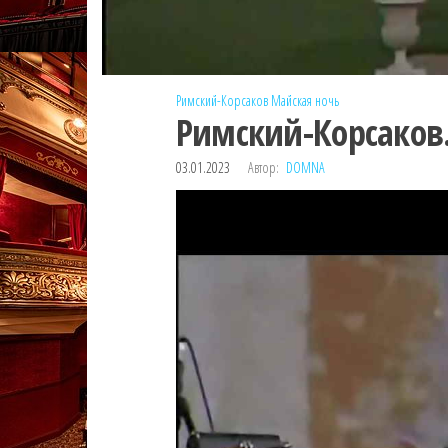
Римский-Корсаков
Майская ночь
Римский-Корсаков.
03.01.2023
Автор:
DOMNA