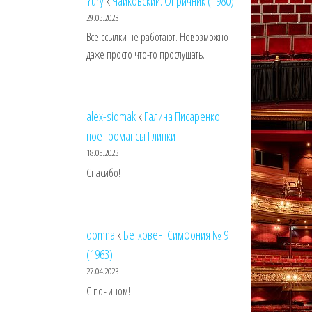
Yury
к
Чайковский. Опричник (1980)
29.05.2023
Все ссылки не работают. Невозможно
даже просто что-то прослушать.
alex-sidmak
к
Галина Писаренко
поет романсы Глинки
18.05.2023
Спасибо!
domna
к
Бетховен. Симфония № 9
(1963)
27.04.2023
С почином!