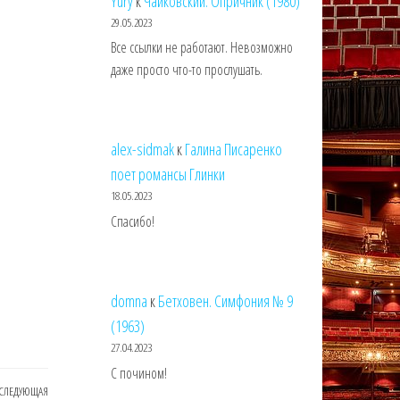
Yury
к
Чайковский. Опричник (1980)
29.05.2023
Все ссылки не работают. Невозможно
даже просто что-то прослушать.
alex-sidmak
к
Галина Писаренко
поет романсы Глинки
18.05.2023
Спасибо!
domna
к
Бетховен. Симфония № 9
(1963)
27.04.2023
С почином!
СЛЕДУЮЩАЯ
Следующая