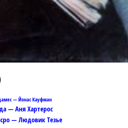
)
дамес — Йонас Кауфман
да — Аня Хартерос
сро — Людовик Тезье