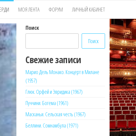
ЕРДИ
МОЯ ЛЕНТА
ФОРУМ
ЛИЧНЫЙ КАБИНЕТ
Поиск
Поиск
Свежие записи
Марио Дель Монако. Концерт в Милане
(1957)
Глюк. Орфей и Эвридика (1967)
Пуччини. Богема (1961)
Масканьи. Сельская честь (1967)
Беллини. Сомнамбула (1971)