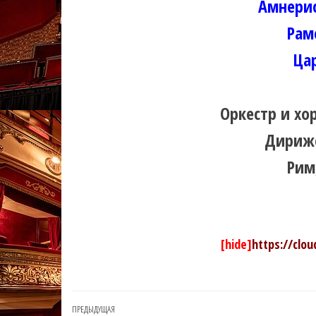
Амнерис
Рам
Ца
Оркестр и хо
Дириже
Рим
[hide]
https://clo
Навигация
Предыдущая
ПРЕДЫДУЩАЯ