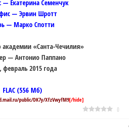
 — Екатерина Семенчук
фис — Эрвин Шротт
рь — Марко Спотти
р академии «Санта-Чечилия»
р — Антонио Паппано
, февраль 2015 года
FLAC (556 Мб)
ud.mail.ru/public/DK7y/XfzVwyfM9
[/hide]
0