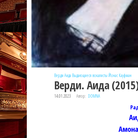
Верди
Аида
Выдающиеся вокалисты
Йонас Кауфман
Верди. Аида (2015
14.01.2023
Автор:
DOMNA
Ра
Аи
Амона