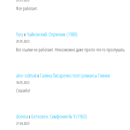
29.05.2023
Фсе работает.
Yury
к
Чайковский. Опричник (1980)
29.05.2023
Все ссылки не работают. Невозможно даже просто что-то прослушать.
alex-sidmak
к
Галина Писаренко поет романсы Глинки
18.05.2023
Спасибо!
domna
к
Бетховен. Симфония № 9 (1963)
27.04.2023