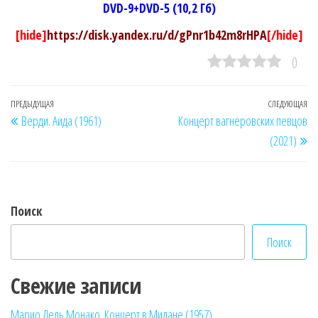
DVD-9+DVD-5 (10,2 Гб)
[hide]
https://disk.yandex.ru/d/gPnr1b42m8rHPA
[/hide]
0
Навигация
Предыдущая
ПРЕДЫДУЩАЯ
СЛЕДУЮЩАЯ
Сл
Верди. Аида (1961)
Концерт вагнеровских певцов
по
запись
за
(2021)
записям
Поиск
Поиск
Свежие записи
Марио Дель Монако. Концерт в Милане (1957)