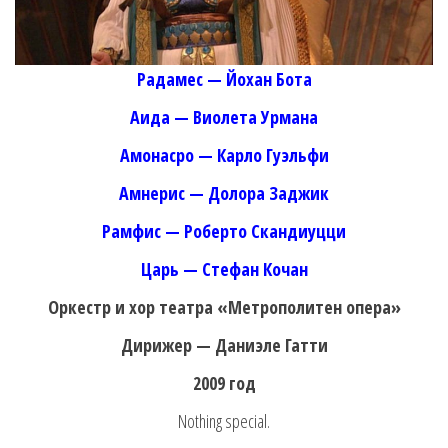
Радамес — Йохан Бота
Аида — Виолета Урмана
Амонасро — Карло Гуэльфи
Амнерис — Долора Заджик
Рамфис — Роберто Скандиуцци
Царь — Стефан Кочан
Оркестр и хор театра «Метрополитен опера»
Дирижер — Даниэле Гатти
2009 год
Nothing special.