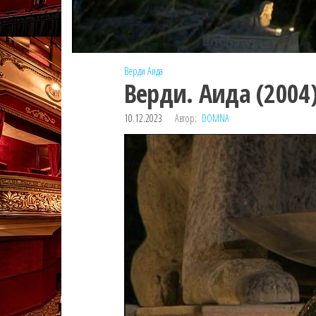
Верди
Аида
Верди. Аида (2004
10.12.2023
Автор:
DOMNA