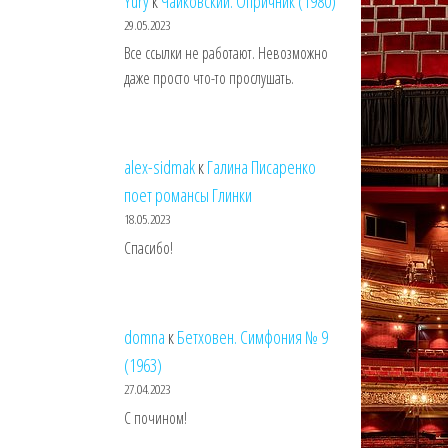
Yury
к
Чайковский. Опричник (1980)
29.05.2023
Все ссылки не работают. Невозможно
даже просто что-то прослушать.
alex-sidmak
к
Галина Писаренко
поет романсы Глинки
18.05.2023
Спасибо!
domna
к
Бетховен. Симфония № 9
(1963)
27.04.2023
С почином!