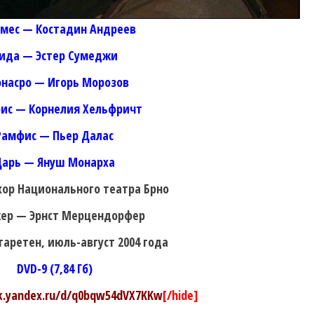
мес — Костадин Андреев
ида — Эстер Сумеджи
насро — Игорь Морозов
ис — Корнелия Хельфричт
Рамфис — Пьер Далас
Царь — Януш Монарха
хор Национального театра Брно
ер — Эрнст Мерцендорфер
аретен, июль-август 2004 года
DVD-9 (7,84 Гб)
sk.yandex.ru/d/q0bqw54dVX7KKw
[/hide]