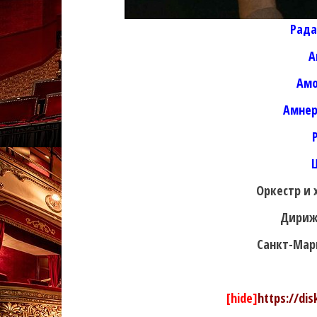
Рада
А
Амо
Амнер
Оркестр и 
Дириж
Санкт-Марг
[hide]
https://di