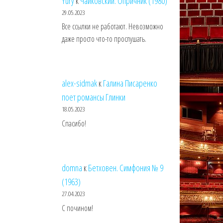
Yury
к
Чайковский. Опричник (1980)
29.05.2023
Все ссылки не работают. Невозможно
даже просто что-то прослушать.
alex-sidmak
к
Галина Писаренко
поет романсы Глинки
18.05.2023
Спасибо!
domna
к
Бетховен. Симфония № 9
(1963)
27.04.2023
С почином!