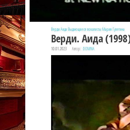
Верди
Аида
Выдающиеся вокалисты
Мария Гулегина
Верди. Аида (1998
10.01.2023
Автор:
DOMNA