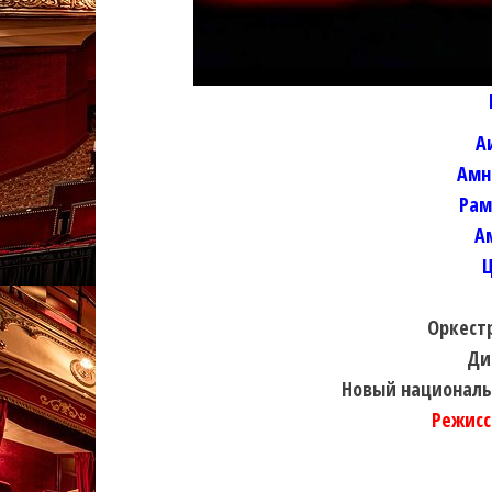
А
Амн
Рам
А
Ц
Оркест
Ди
Новый национальн
Режисс