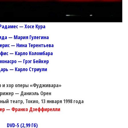
Радамес — Хосе Кура
ида — Мария Гулегина
ерис — Нина Терентьева
фис — Карло Коломбара
монасро — Грэг Бейкер
арь — Карло Стриули
р и хор оперы «Фудживара»
рижер — Даниэль Орен
ый театр, Токио, 13 января 1998 года
ер — Франко Дзеффирелли
DVD-5 (2,99 Гб)