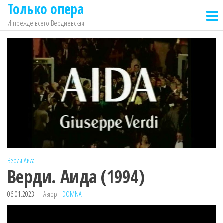
Только опера
Перейти
к
И прежде всего Вердиевская
содержимому
Верди
Аида
Верди. Аида (1994)
06.01.2023
Автор:
DOMNA