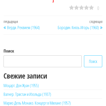
]
0
Навигация
Предыдущая
ПРЕДЫДУЩАЯ
СЛЕДУЮЩАЯ
Сл
Верди. Реквием (1964)
Бородин. Князь Игорь (1960)
по
запись
за
записям
Поиск
Поиск
Свежие записи
Моцарт. Дон Жуан (1955)
Вагнер. Тристан и Изольда (1937)
Марио Дель Монако. Концерт в Милане (1957)