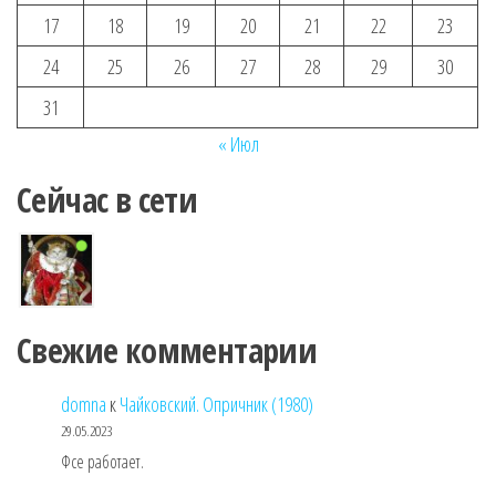
17
18
19
20
21
22
23
24
25
26
27
28
29
30
31
« Июл
Сейчас в сети
Свежие комментарии
domna
к
Чайковский. Опричник (1980)
29.05.2023
Фсе работает.