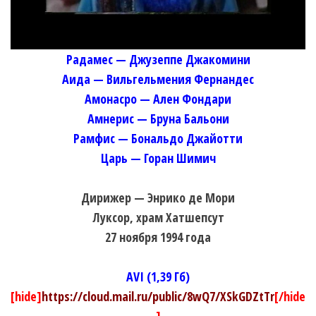
Радамес — Джузеппе Джакомини
Аида — Вильгельмения Фернандес
Амонасро — Ален Фондари
Амнерис — Бруна Бальони
Рамфис — Бональдо Джайотти
Царь — Горан Шимич
Дирижер — Энрико де Мори
Луксор, храм Хатшепсут
27 ноября 1994 года
AVI (1,39 Гб)
[hide]
https://cloud.mail.ru/public/8wQ7/XSkGDZtTr
[/hide