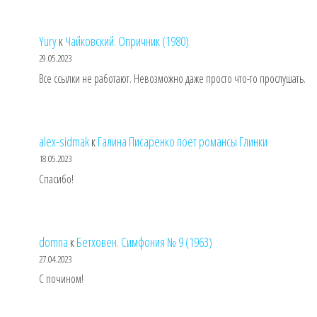
Yury
к
Чайковский. Опричник (1980)
29.05.2023
Все ссылки не работают. Невозможно даже просто что-то прослушать.
alex-sidmak
к
Галина Писаренко поет романсы Глинки
18.05.2023
Спасибо!
domna
к
Бетховен. Симфония № 9 (1963)
27.04.2023
С почином!