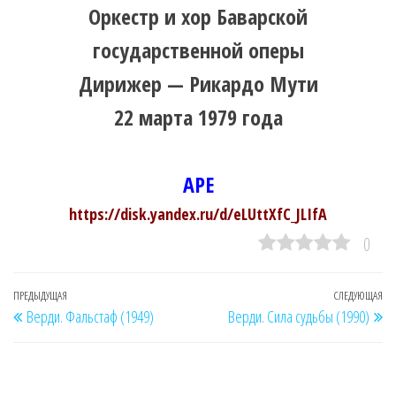
Оркестр и хор Баварской
государственной оперы
Дирижер — Рикардо Мути
22 марта 1979 года
APE
https://disk.yandex.ru/d/eLUttXfC_JLIfA
0
Навигация
Предыдущая
ПРЕДЫДУЩАЯ
СЛЕДУЮЩАЯ
Сл
Верди. Фальстаф (1949)
Верди. Сила судьбы (1990)
по
запись
за
записям