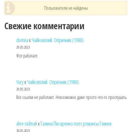
Пользователи не найдены
Свежие комментарии
domna
к
Чайковский. Опричник (1980)
29.05.2023
Фсе работает.
Yury
к
Чайковский. Опричник (1980)
29.05.2023
Все ссылки не работают. Невозможно даже просто что-то прослушать.
alex-sidmak
к
Галина Писаренко поет романсы Глинки
18.05.2023