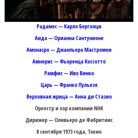
Радамес — Карло Бергонци
Аида — Орианна Сантунионе
Амонасро — Джанпьеро Мастромеи
Амнерис — Фьоренца Коссотто
Рамфис — Иво Винко
Царь — Франко Пульезе
Верховная жрица — Анна ди Стазио
Оркестр и хор компании NHK
Дирижер — Оливьеро де Фабритиис
8 сентября 1973 года, Токио