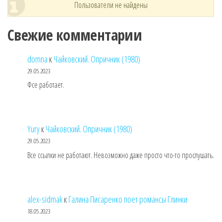
Пользователи не найдены
Свежие комментарии
domna
к
Чайковский. Опричник (1980)
29.05.2023
Фсе работает.
Yury
к
Чайковский. Опричник (1980)
29.05.2023
Все ссылки не работают. Невозможно даже просто что-то прослушать.
alex-sidmak
к
Галина Писаренко поет романсы Глинки
18.05.2023