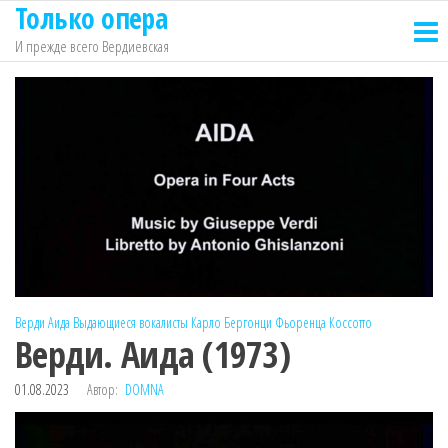
Только опера
Перейти
к
И прежде всего Вердиевская
содержимому
Верди
Аида
Выдающиеся вокалисты
Карло Бергонци
Фьоренца Коссотто
Верди. Аида (1973)
01.08.2023
Автор:
DOMNA