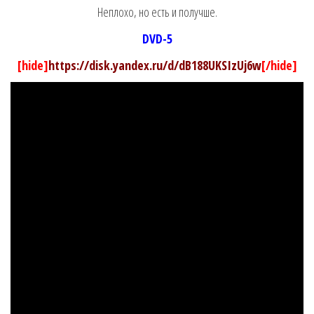
Неплохо, но есть и получше.
DVD-5
[hide]
https://disk.yandex.ru/d/dB188UKSIzUj6w
[/hide]