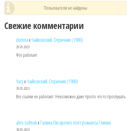
Пользователи не найдены
Свежие комментарии
domna
к
Чайковский. Опричник (1980)
29.05.2023
Фсе работает.
Yury
к
Чайковский. Опричник (1980)
29.05.2023
Все ссылки не работают. Невозможно даже просто что-то прослушать.
alex-sidmak
к
Галина Писаренко поет романсы Глинки
18.05.2023