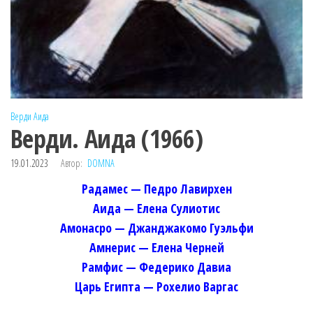
Верди
Аида
Верди. Аида (1966)
19.01.2023
Автор:
DOMNA
Радамес — Педро Лавирхен
Аида — Елена Сулиотис
Амонасро — Джанджакомо Гуэльфи
Амнерис — Елена Черней
Рамфис — Федерико Давиа
Царь Египта — Рохелио Варгас