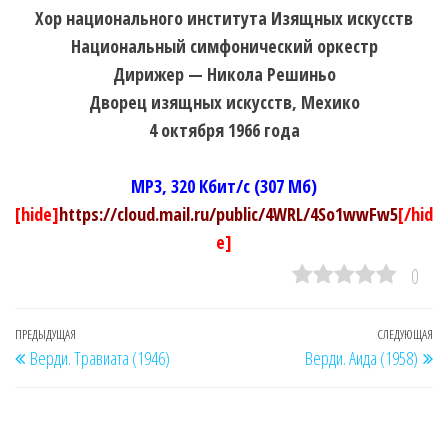
Хор национального института Изящных искусств
Национальный симфонический оркестр
Дирижер — Никола Решиньо
Дворец изящных искусств, Мехико
4 октября 1966 года
MP3, 320 Кбит/c (307 Мб)
[hide]
https://cloud.mail.ru/public/4WRL/4So1wwFw5
[/hid
e]
0
Навигация
Предыдущая
ПРЕДЫДУЩАЯ
СЛЕДУЮЩАЯ
Сл
Верди. Травиата (1946)
Верди. Аида (1958)
по
запись
за
записям