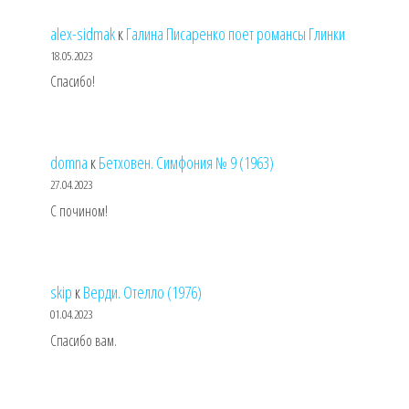
alex-sidmak
к
Галина Писаренко поет романсы Глинки
18.05.2023
Спасибо!
domna
к
Бетховен. Симфония № 9 (1963)
27.04.2023
С почином!
skip
к
Верди. Отелло (1976)
01.04.2023
Спасибо вам.