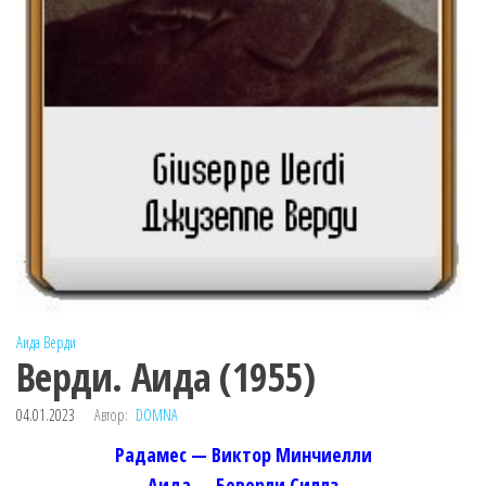
Аида
Верди
Верди. Аида (1955)
04.01.2023
Автор:
DOMNA
Радамес — Виктор Минчиелли
Аида — Беверли Силлз