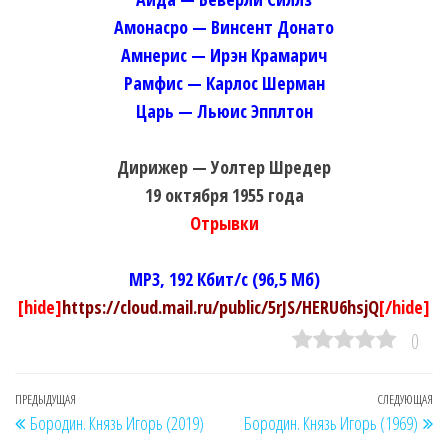
Амонасро — Винсент Донато
Амнерис — Ирэн Крамарич
Рамфис — Карлос Шерман
Царь — Льюис Эпплтон
Дирижер — Уолтер Шредер
19 октября 1955 года
Отрывки
MP3, 192 Кбит/c (96,5 Мб)
[hide]
https://cloud.mail.ru/public/5rJS/HERU6hsjQ
[/hide]
0
Навигация
Предыдущая
ПРЕДЫДУЩАЯ
СЛЕДУЮЩАЯ
Сл
Бородин. Князь Игорь (2019)
Бородин. Князь Игорь (1969)
по
запись
за