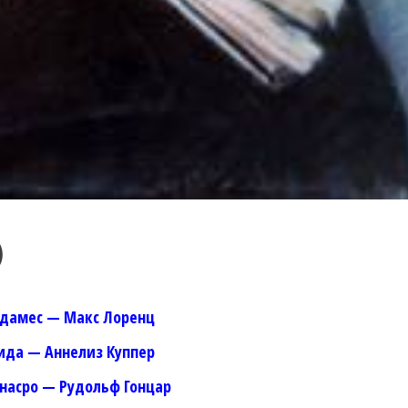
)
дамес — Макс Лоренц
ида — Аннелиз Куппер
насро — Рудольф Гонцар