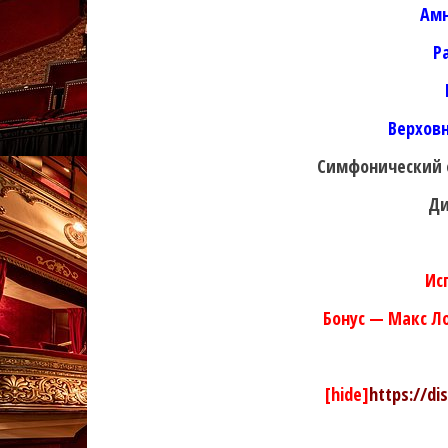
Амн
Р
Верхов
Симфонический о
Ди
Ис
Бонус — Макс Л
[hide]
https://di