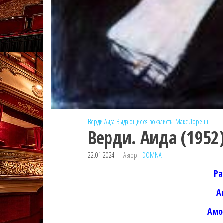
Верди
Аида
Выдающиеся вокалисты
Макс Лоренц
Верди. Аида (1952
22.01.2024
Автор:
DOMNA
Ра
А
Амо