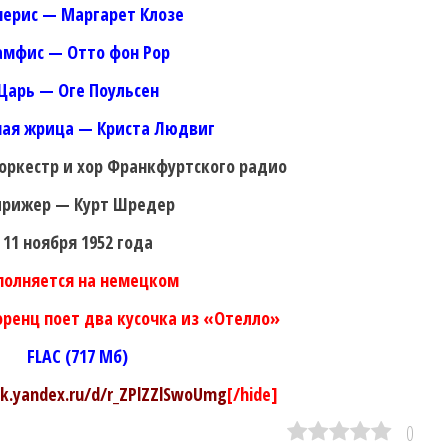
ерис — Маргарет Клозе
амфис — Отто фон Рор
Царь — Оге Поульсен
ная жрица — Криста Людвиг
ркестр и хор Франкфуртского радио
рижер — Курт Шредер
11 ноября 1952 года
полняется на немецком
оренц поет два кусочка из «Отелло»
FLAC (717 Мб)
sk.yandex.ru/d/r_ZPlZZlSwoUmg
[/hide]
0