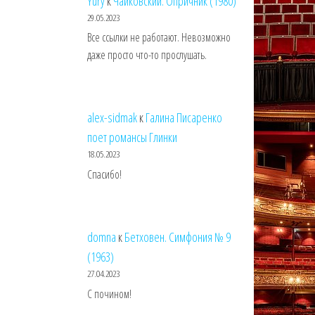
Yury
к
Чайковский. Опричник (1980)
29.05.2023
Все ссылки не работают. Невозможно
даже просто что-то прослушать.
alex-sidmak
к
Галина Писаренко
поет романсы Глинки
18.05.2023
Спасибо!
domna
к
Бетховен. Симфония № 9
(1963)
27.04.2023
С почином!