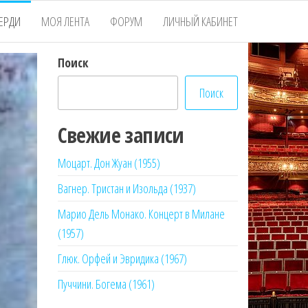
ЕРДИ
МОЯ ЛЕНТА
ФОРУМ
ЛИЧНЫЙ КАБИНЕТ
Поиск
Поиск
Свежие записи
Моцарт. Дон Жуан (1955)
Вагнер. Тристан и Изольда (1937)
Марио Дель Монако. Концерт в Милане
(1957)
Глюк. Орфей и Эвридика (1967)
Пуччини. Богема (1961)