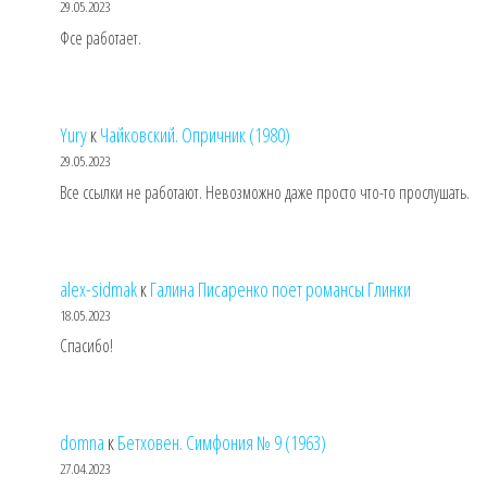
29.05.2023
Фсе работает.
Yury
к
Чайковский. Опричник (1980)
29.05.2023
Все ссылки не работают. Невозможно даже просто что-то прослушать.
alex-sidmak
к
Галина Писаренко поет романсы Глинки
18.05.2023
Спасибо!
domna
к
Бетховен. Симфония № 9 (1963)
27.04.2023