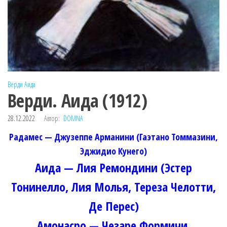
Верди
Аида
Верди. Аида (1912)
28.12.2022
Автор:
DOMNA
Радамес — Джузеппе Арманини (Гаэтано Томмазини,
Эджидио Кунего)
Аида — Лия Ремондини (Эстер
Тонинелло, Лия Молья, Тереза Челотти,
Де Перес)
Амонасро — Чезаре Формичи