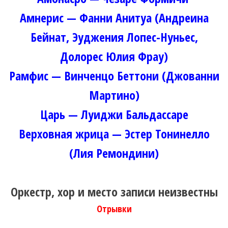
Амнерис — Фанни Анитуа (Андреина
Бейнат, Эуджения Лопес-Нуньес,
Долорес Юлия Фрау)
Рамфис — Винченцо Беттони (Джованни
Мартино)
Царь — Луиджи Бальдассаре
Верховная жрица — Эстер Тонинелло
(Лия Ремондини)
Оркестр, хор и место записи неизвестны
Отрывки