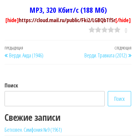
MP3, 320 Кбит/c (188 Мб)
[hide]
https://cloud.mail.ru/public/Fki2/LGBQbTf5r
[/hide]
0
Навигация
Предыдущая
ПРЕДЫДУЩАЯ
СЛЕДУЮЩАЯ
Сл
Верди. Аида (1946)
Верди. Травиата (2012)
по
запись
за
записям
Поиск
Поиск
Свежие записи
Бетховен. Симфония №9 (1961)