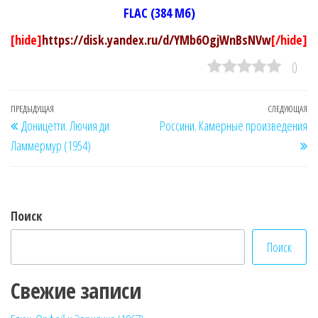
FLAC (384 Мб)
[hide]
https://disk.yandex.ru/d/YMb6OgjWnBsNVw
[/hide]
0
Навигация
Предыдущая
ПРЕДЫДУЩАЯ
СЛЕДУЮЩАЯ
Сл
Доницетти. Лючия ди
Россини. Камерные произведения
по
запись
за
Ламмермур (1954)
записям
Поиск
Поиск
Свежие записи