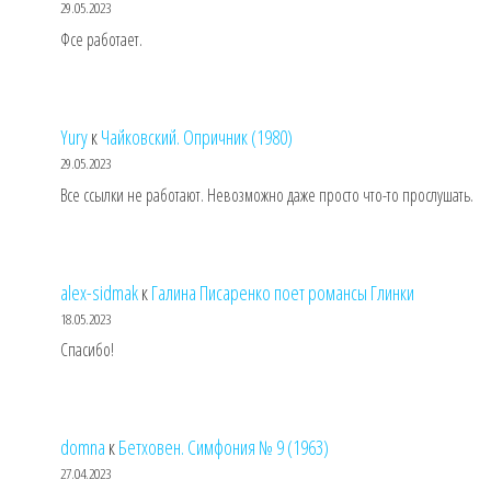
29.05.2023
Фсе работает.
Yury
к
Чайковский. Опричник (1980)
29.05.2023
Все ссылки не работают. Невозможно даже просто что-то прослушать.
alex-sidmak
к
Галина Писаренко поет романсы Глинки
18.05.2023
Спасибо!
domna
к
Бетховен. Симфония № 9 (1963)
27.04.2023