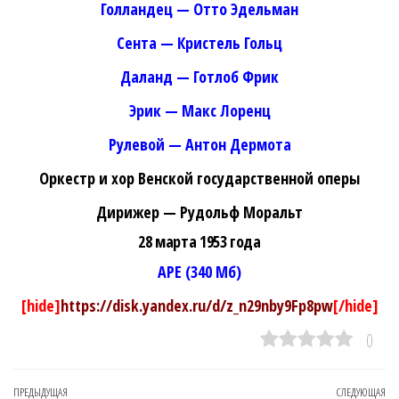
Голландец — Отто Эдельман
Сента — Кристель Гольц
Даланд — Готлоб Фрик
Эрик — Макс Лоренц
Рулевой — Антон Дермота
Оркестр и хор Венской государственной оперы
Дирижер — Рудольф Моральт
28 марта 1953 года
APE (340 Мб)
[hide]
https://disk.yandex.ru/d/z_n29nby9Fp8pw
[/hide]
0
Навигация
Предыдущая
ПРЕДЫДУЩАЯ
СЛЕДУЮЩАЯ
Сл