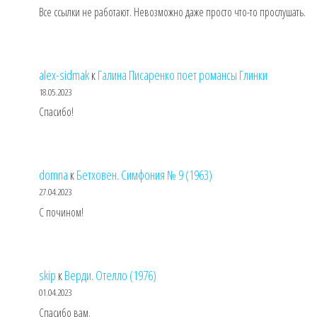
Все ссылки не работают. Невозможно даже просто что-то прослушать.
alex-sidmak
к
Галина Писаренко поет романсы Глинки
18.05.2023
Спасибо!
domna
к
Бетховен. Симфония № 9 (1963)
27.04.2023
С почином!
skip
к
Верди. Отелло (1976)
01.04.2023
Спасибо вам.