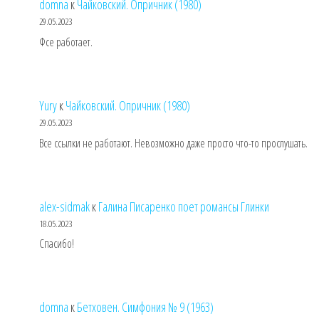
domna
к
Чайковский. Опричник (1980)
29.05.2023
Фсе работает.
Yury
к
Чайковский. Опричник (1980)
29.05.2023
Все ссылки не работают. Невозможно даже просто что-то прослушать.
alex-sidmak
к
Галина Писаренко поет романсы Глинки
18.05.2023
Спасибо!
domna
к
Бетховен. Симфония № 9 (1963)