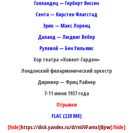
Голландец — Герберт Янссен
Сента — Кирстен Флагстад
Эрик — Макс Лоренц
Даланд — Людвиг Вебер
Рулевой — Бен Уильямс
Хор театра «Ковент-Гарден»
Лондонский филармонический оркестр
Дирижер — Фриц Райнер
7-11 июня 1937 года
Отрывки
FLAC (220 Мб)
[hide]
https://disk.yandex.ru/d/rnUVFamxIJBjrw
[/hide]