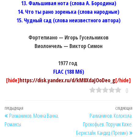
13. Фальшивая нота (слова А. Бородина)
14. Что ты рано зоренька (слова народные)
15. Чудный сад (слова неизвестного автора)
Фортепиано — Игорь Гусельников
Виолончель — Виктор Симон
1977 год
FLAC (188 Мб)
[hide]
https://disk.yandex.ru/d/kM8XdaJOoDeo_g
[/hide]
0
Навигация
Предыдущая
ПРЕДЫДУЩАЯ
СЛЕДУЮЩАЯ
Сл
Рахманинов. Монна Ванна.
Рахманинов. Колокола.
по
запись
за
Романсы
Прокофьев. Поручик Киже.
записям
Бернстайн. Кандид (Превин)