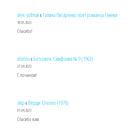
alex-sidmak
к
Галина Писаренко поет романсы Глинки
18.05.2023
Спасибо!
domna
к
Бетховен. Симфония № 9 (1963)
27.04.2023
С почином!
skip
к
Верди. Отелло (1976)
01.04.2023
Спасибо вам.