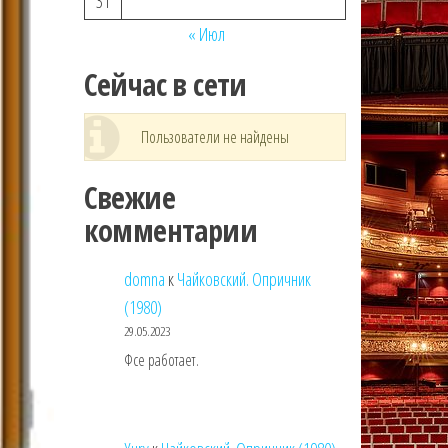
31
« Июл
Сейчас в сети
Пользователи не найдены
Свежие
комментарии
domna
к
Чайковский. Опричник
(1980)
29.05.2023
Фсе работает.