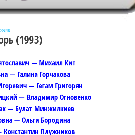
ородина
орь (1993)
ятославич — Михаил Кит
вна — Галина Горчакова
горевич — Гегам Григорян
ицкий — Владимир Огновенко
чак — Булат Минжилкиев
овна — Ольга Бородина
— Константин Плужников