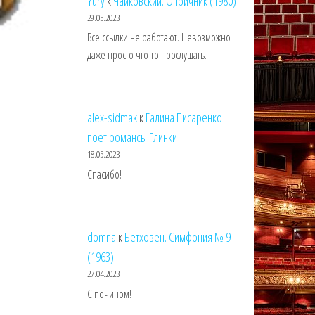
Yury
к
Чайковский. Опричник (1980)
29.05.2023
Все ссылки не работают. Невозможно
даже просто что-то прослушать.
alex-sidmak
к
Галина Писаренко
поет романсы Глинки
18.05.2023
Спасибо!
domna
к
Бетховен. Симфония № 9
(1963)
27.04.2023
С почином!