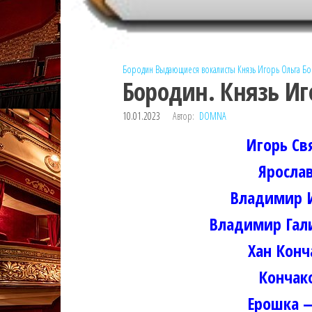
Бородин
Выдающиеся вокалисты
Князь Игорь
Ольга Б
Бородин. Князь Иг
10.01.2023
Автор:
DOMNA
Игорь Св
Яросла
Владимир И
Владимир Гал
Хан Кон
Кончак
Ерошка 