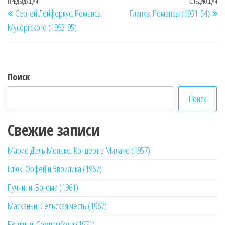
Навигация
Предыдущая
ПРЕДЫДУЩАЯ
СЛЕДУЮЩАЯ
Сл
Сергей Лейферкус. Романсы
Глинка. Романсы (1931-54)
по
запись
за
Мусоргского (1993-95)
записям
Поиск
Поиск
Свежие записи
Марио Дель Монако. Концерт в Милане (1957)
Глюк. Орфей и Эвридика (1967)
Пуччини. Богема (1961)
Масканьи. Сельская честь (1967)
Беллини. Сомнамбула (1971)