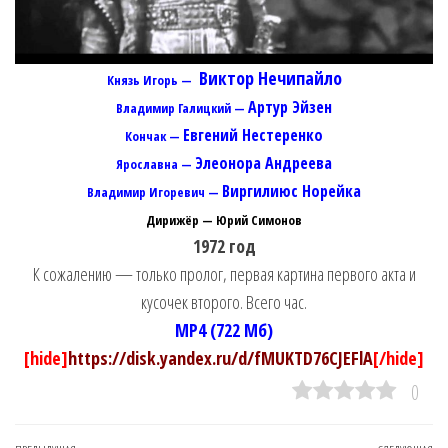
Виктор Нечипайло
Князь Игорь —
Артур Эйзен
Владимир Галицкий —
Евгений Нестеренко
Кончак —
Элеонора Андреева
Ярославна —
Виргилиюс Норейка
Владимир Игоревич —
Дирижёр — Юрий Симонов
1972 год
К сожалению — только пролог, первая картина первого акта и
кусочек второго. Всего час.
MP4 (722 Мб)
[hide]
https://disk.yandex.ru/d/fMUKTD76CJEFlA
[/hide]
0