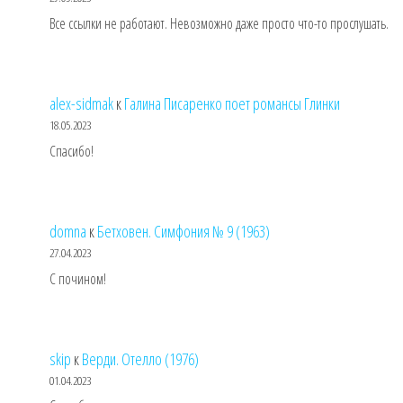
Все ссылки не работают. Невозможно даже просто что-то прослушать.
alex-sidmak
к
Галина Писаренко поет романсы Глинки
18.05.2023
Спасибо!
domna
к
Бетховен. Симфония № 9 (1963)
27.04.2023
С почином!
skip
к
Верди. Отелло (1976)
01.04.2023