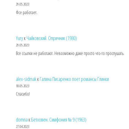
29.05.2023
Фсе работает.
Yury
к
Чайковский. Опричник (1980)
29.05.2023
Все ссылки не работают. Невозможно даже просто что-то прослушать.
alex-sidmak
к
Галина Писаренко поет романсы Глинки
18.05.2023
Спасибо!
domna
к
Бетховен. Симфония № 9 (1963)
27.04.2023