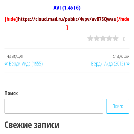
AVI (1,46 Гб)
[hide]
https://cloud.mail.ru/public/4vpv/av87SQwau
[/hide
]
0
Навигация
Предыдущая
ПРЕДЫДУЩАЯ
СЛЕДУЮЩАЯ
Сл
Верди. Аида (1955)
Верди. Аида (2015)
по
запись
за
записям
Поиск
Поиск
Свежие записи