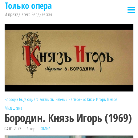
Только опера
Перейти
к
И прежде всего Вердиевская
содержимому
Бородин
Выдающиеся вокалисты
Евгений Нестеренко
Князь Игорь
Тамара
Милашкина
Бородин. Князь Игорь (1969)
04.01.2023
Автор:
DOMNA