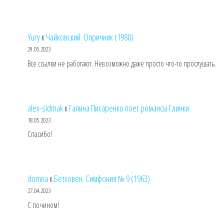
Yury
к
Чайковский. Опричник (1980)
29.05.2023
Все ссылки не работают. Невозможно даже просто что-то прослушать.
alex-sidmak
к
Галина Писаренко поет романсы Глинки
18.05.2023
Спасибо!
domna
к
Бетховен. Симфония № 9 (1963)
27.04.2023
С почином!