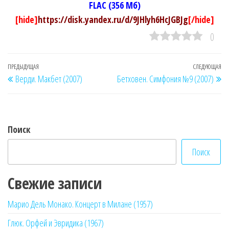
FLAC (356 Мб)
[hide]
https://disk.yandex.ru/d/9JHlyh6HcJGBJg
[/hide]
0
Навигация
Предыдущая
ПРЕДЫДУЩАЯ
СЛЕДУЮЩАЯ
Сл
Верди. Макбет (2007)
Бетховен. Симфония №9 (2007)
по
запись
за
записям
Поиск
Поиск
Свежие записи
Марио Дель Монако. Концерт в Милане (1957)
Глюк. Орфей и Эвридика (1967)