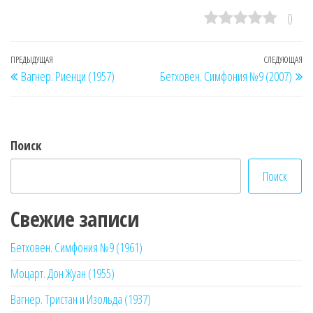
0
Навигация
Предыдущая
ПРЕДЫДУЩАЯ
СЛЕДУЮЩАЯ
Сл
Вагнер. Риенци (1957)
Бетховен. Симфония №9 (2007)
по
запись
за
записям
Поиск
Поиск
Свежие записи
Бетховен. Симфония №9 (1961)
Моцарт. Дон Жуан (1955)
Вагнер. Тристан и Изольда (1937)