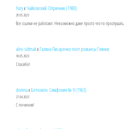
Yury
к
Чайковский. Опричник (1980)
29.05.2023
Все ссылки не работают. Невозможно даже просто что-то прослушать.
alex-sidmak
к
Галина Писаренко поет романсы Глинки
18.05.2023
Спасибо!
domna
к
Бетховен. Симфония № 9 (1963)
27.04.2023
С почином!