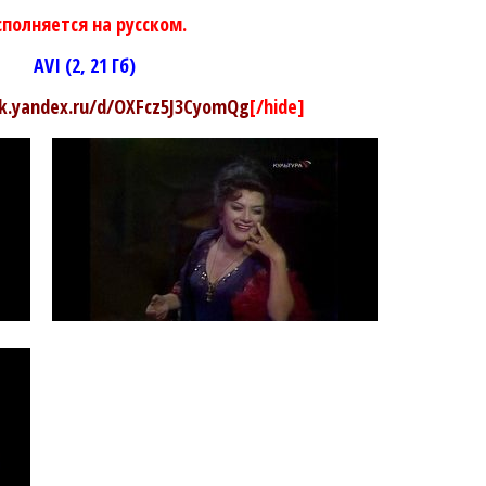
сполняется на русском.
AVI (2, 21 Гб)
sk.yandex.ru/d/OXFcz5J3CyomQg
[/hide]