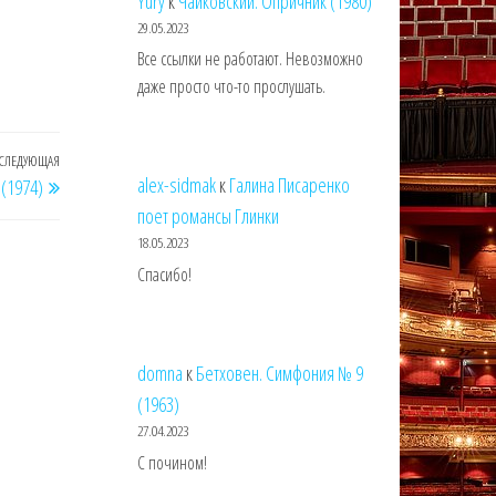
Yury
к
Чайковский. Опричник (1980)
29.05.2023
Все ссылки не работают. Невозможно
даже просто что-то прослушать.
СЛЕДУЮЩАЯ
Следующая
alex-sidmak
к
Галина Писаренко
(1974)
запись
поет романсы Глинки
18.05.2023
Спасибо!
domna
к
Бетховен. Симфония № 9
(1963)
27.04.2023
С почином!