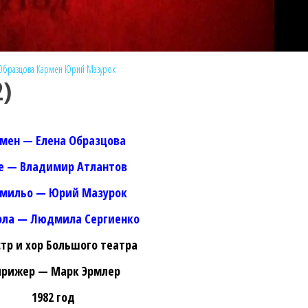
Образцова
Кармен
Юрий Мазурок
2)
мен — Елена Образцова
е — Владимир Атлантов
амильо — Юрий Мазурок
ла — Людмила Сергиенко
тр и хор Большого театра
рижер — Марк Эрмлер
1982 год