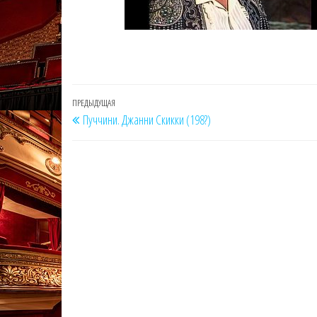
Навигация
Предыдущая
ПРЕДЫДУЩАЯ
Пуччини. Джанни Скикки (198?)
по
запись
записям