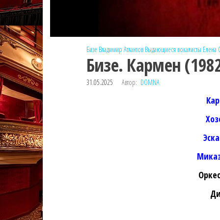
Бизе
Владимир Атлантов
Выдающиеся вокалисты
Елена 
Бизе. Кармен (198
31.05.2025
Автор:
DOMNA
Кар
Хоз
Эск
Микаэ
Оркес
Ди