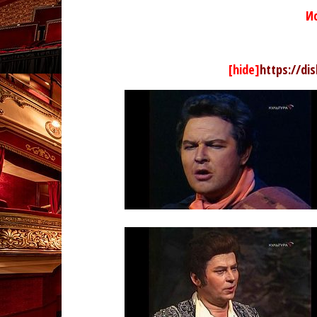
И
[hide]
https://di