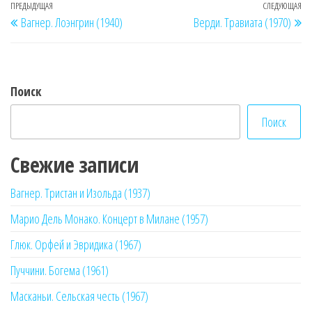
Навигация
Предыдущая
ПРЕДЫДУЩАЯ
СЛЕДУЮЩАЯ
Сл
Вагнер. Лоэнгрин (1940)
Верди. Травиата (1970)
по
запись
за
записям
Поиск
Поиск
Свежие записи
Вагнер. Тристан и Изольда (1937)
Марио Дель Монако. Концерт в Милане (1957)
Глюк. Орфей и Эвридика (1967)
Пуччини. Богема (1961)
Масканьи. Сельская честь (1967)