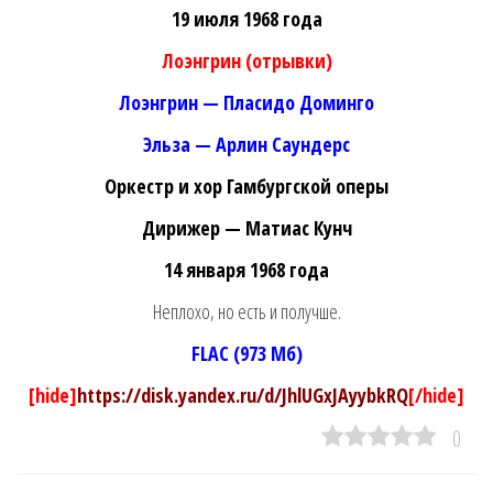
19 июля 1968 года
Лоэнгрин (отрывки)
Лоэнгрин — Пласидо Доминго
Эльза — Арлин Саундерс
Оркестр и хор Гамбургской оперы
Дирижер — Матиас Кунч
14 января 1968 года
Неплохо, но есть и получше.
FLAC (973 Мб)
[hide]
https://disk.yandex.ru/d/JhlUGxJAyybkRQ
[/hide]
0