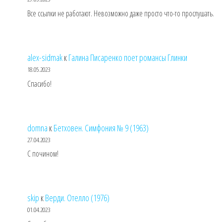
Все ссылки не работают. Невозможно даже просто что-то прослушать.
alex-sidmak
к
Галина Писаренко поет романсы Глинки
18.05.2023
Спасибо!
domna
к
Бетховен. Симфония № 9 (1963)
27.04.2023
С почином!
skip
к
Верди. Отелло (1976)
01.04.2023