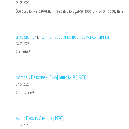
29.05.2023
Все ссылки не работают. Невозможно даже просто что-то прослушать.
alex-sidmak
к
Галина Писаренко поет романсы Глинки
18.05.2023
Спасибо!
domna
к
Бетховен. Симфония № 9 (1963)
27.04.2023
С почином!
skip
к
Верди. Отелло (1976)
01.04.2023