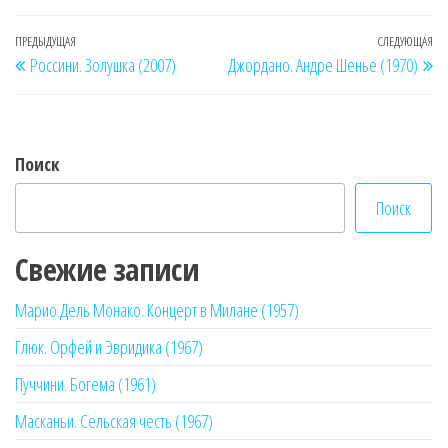
Навигация
Предыдущая
ПРЕДЫДУЩАЯ
СЛЕДУЮЩАЯ
Сл
Россини. Золушка (2007)
Джордано. Андре Шенье (1970)
по
запись
за
записям
Поиск
Поиск
Свежие записи
Марио Дель Монако. Концерт в Милане (1957)
Глюк. Орфей и Эвридика (1967)
Пуччини. Богема (1961)
Масканьи. Сельская честь (1967)