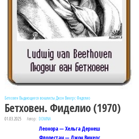
Бетховен
Выдающиеся вокалисты
Джон Викерс
Фиделио
Бетховен. Фиделио (1970)
01.03.2025
Автор:
DOMNA
Леонора — Хельга Дернеш
Флорестан — Джон Викерс