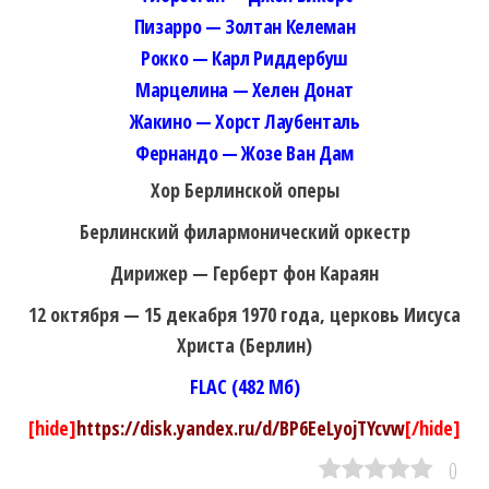
Пизарро — Золтан Келеман
Рокко — Карл Риддербуш
Марцелина — Хелен Донат
Жакино — Хорст Лаубенталь
Фернандо — Жозе Ван Дам
Хор Берлинской оперы
Берлинский филармонический оркестр
Дирижер — Герберт фон Караян
12 октября — 15 декабря 1970 года, церковь Иисуса
Христа (Берлин)
FLAC (482 Мб)
[hide]
https://disk.yandex.ru/d/BP6EeLyojTYcvw
[/hide]
0